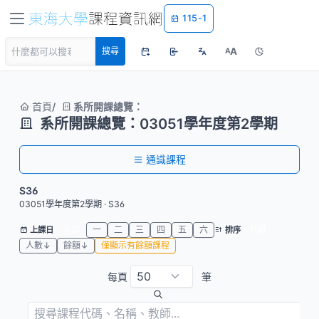
115-1
A
搜尋
A
首頁
系所開課總覽：
系所開課總覽：03051學年度第2學期
通識課程
S36
03051學年度第2學期 · S36
全部
一
二
三
四
五
六
代碼
上課日
排序
人數↓
餘額↓
僅顯示有餘額課程
每頁
筆