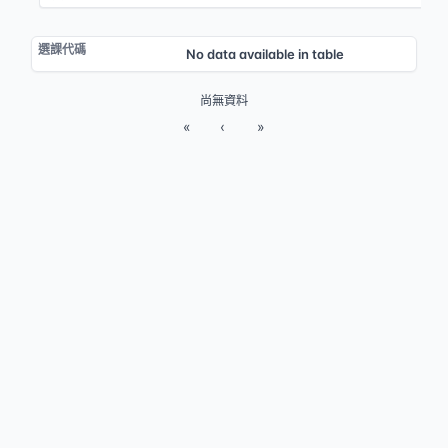
No data available in table
尚無資料
«
‹
»