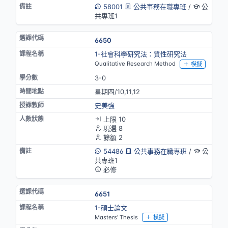
58001
公共事務在職專班
/
公
共專班1
6650
1-社會科學研究法：質性研究法
Qualitative Research Method
模擬
3-0
星期四/10,11,12
史美強
上限 10
現選 8
餘額 2
54486
公共事務在職專班
/
公
共專班1
必修
6651
1-碩士論文
Masters’ Thesis
模擬