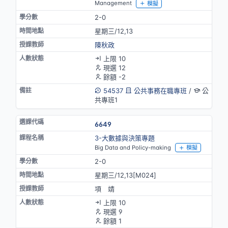
Management
模擬
2-0
星期三/12,13
陳秋政
上限 10
現選 12
餘額 -2
54537
公共事務在職專班
/
公
共專班1
6649
3-大數據與決策專題
Big Data and Policy-making
模擬
2-0
星期三/12,13[M024]
項 靖
上限 10
現選 9
餘額 1