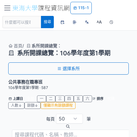
115-1
A
搜尋
A
首頁
系所開課總覽：
系所開課總覽：106學年度第1學期
選擇系所
公共事務在職專班
106學年度第1學期 · 587
全部
一
二
三
四
五
六
代碼
上課日
排序
人數↓
餘額↓
僅顯示有餘額課程
每頁
筆