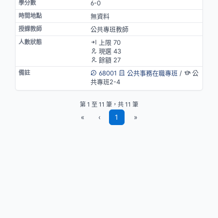
6-0
無資料
公共專班教師
上限 70
現選 43
餘額 27
68001
公共事務在職專班
/
公
共專班2-4
第 1 至 11 筆，共 11 筆
«
‹
1
»