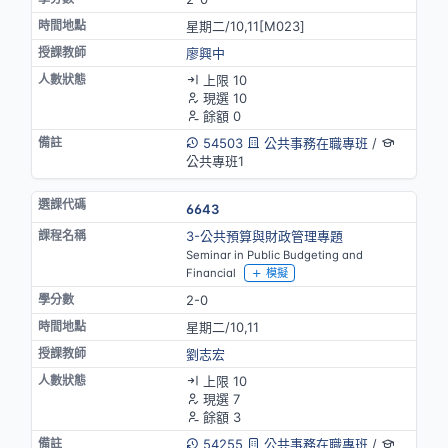
星期二/10,11[M023]
廖興中
上限 10
現選 10
餘額 0
54503
公共事務在職專班
/
公共專班1
6643
3-公共預算與財政管理專題
Seminar in Public Budgeting and
Financial
模擬
2-0
星期二/10,11
劉志宏
上限 10
現選 7
餘額 3
54255
公共事務在職專班
/