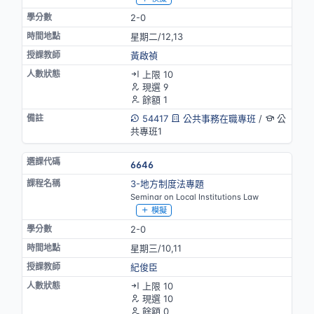
2-0
星期二/12,13
黃啟禎
上限 10
現選 9
餘額 1
54417
公共事務在職專班
/
公
共專班1
6646
3-地方制度法專題
Seminar on Local Institutions Law
模擬
2-0
星期三/10,11
紀俊臣
上限 10
現選 10
餘額 0