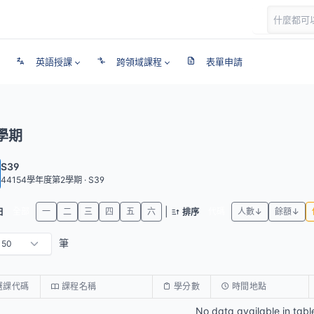
英語授課
跨領域課程
表單申請
學期
S39
44154學年度第2學期 · S39
|
全部
一
二
三
四
五
六
代碼
人數↓
餘額↓
日
排序
筆
選課代碼
課程名稱
學分數
時間地點
No data available in tabl