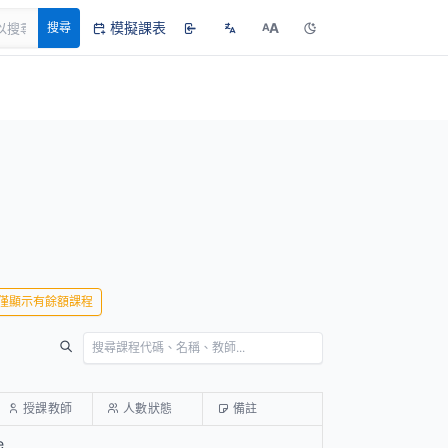
模擬課表
A
搜尋
A
僅顯示有餘額課程
授課教師
人數狀態
備註
e