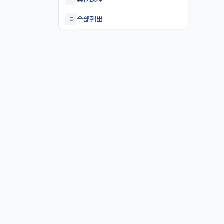
全部列出
關於課程資訊網
課程資訊網將作為學生查詢課程資訊與搭配之助教、大班教學
等相關資源之整合入口。