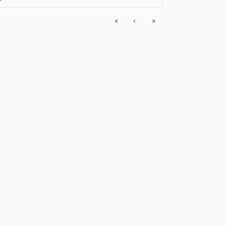
«
‹
»