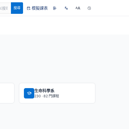
模擬課表
A
搜尋
A
生命科學系
230 · 82 門課程