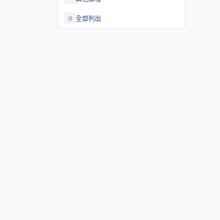
全部列出
關於課程資訊網
課程資訊網將作為學生查詢課程資訊與搭配之助教、大班教學
等相關資源之整合入口。