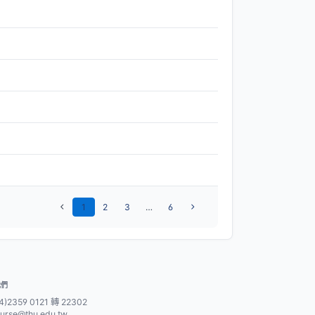
1
2
3
…
6
我們
4)2359 0121 轉 22302
urse@thu.edu.tw