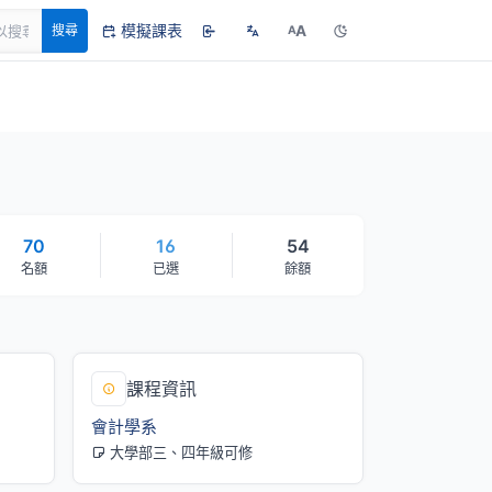
模擬課表
A
搜尋
A
70
16
54
名額
已選
餘額
課程資訊
會計學系
大學部三、四年級可修