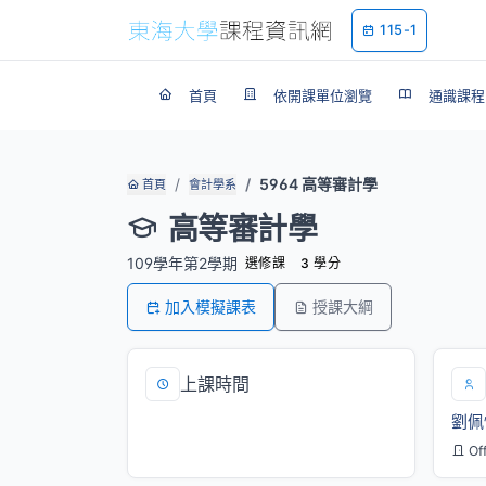
115-1
首頁
依開課單位瀏覽
通識課程
5964 高等審計學
首頁
會計學系
高等審計學
109學年第2學期
選修課
3 學分
加入模擬課表
授課大綱
上課時間
劉佩
一/10,11,12[M339]
Of