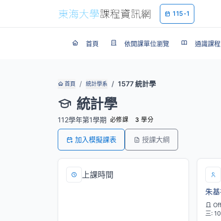
115-1
首頁
依開課單位瀏覽
通識課程
1577 統計學
首頁
統計學系
統計學
112學年第1學期
必修課
3 學分
加入模擬課表
授課大綱
上課時間
朱基
五/2[M219]
四/2,3,4[M232]
Of
三: 10