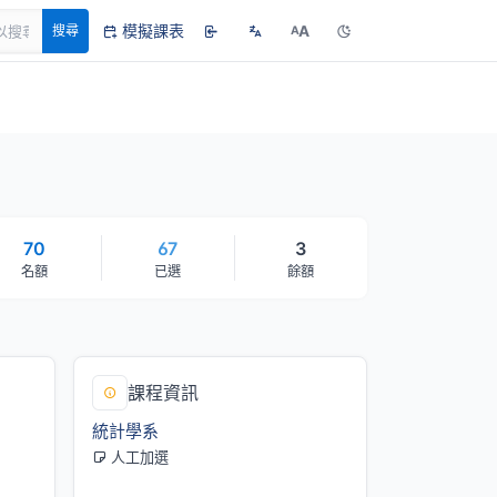
模擬課表
A
搜尋
A
70
67
3
名額
已選
餘額
課程資訊
統計學系
人工加選