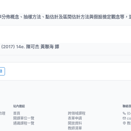
率分佈概念、抽樣方法、點估計及區間估計方法與假設檢定觀念等，
ics (2017) 14e. 陳可杰 黃聯海 譯
錄
站內連結
聯絡
助理
首頁
跨領域課程
(0
開課單位一覽
表單申請
co
通識課程一覽
開放資料
教
教師清單