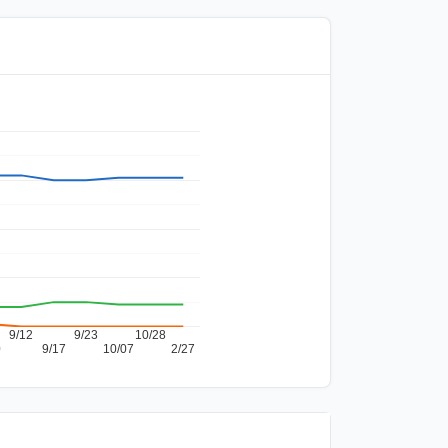
9/12
9/23
10/28
0
9/17
10/07
2/27