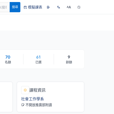
模擬課表
A
搜尋
A
70
61
9
名額
已選
餘額
課程資訊
社會工作學系
不開放推廣部附讀