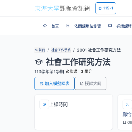
115-1
首頁
依開課單位瀏覽
通識課程
2001 社會工作研究方法
首頁
社會工作學系
社會工作研究方法
113學年第1學期
必修課
3 學分
加入模擬課表
授課大綱
上課時間
鄭怡
四/6,7,8[SS212]
Of