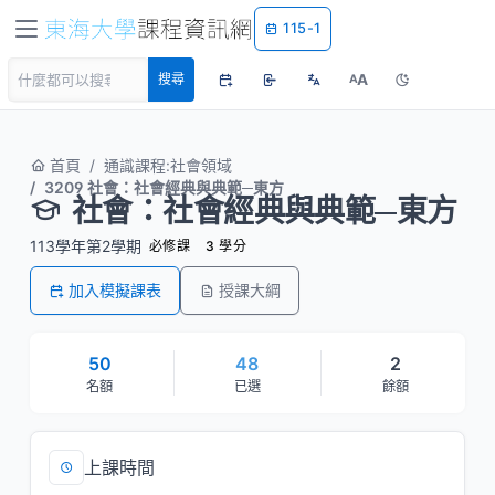
115-1
A
搜尋
A
首頁
通識課程:社會領域
3209 社會：社會經典與典範─東方
社會：社會經典與典範─東方
113學年第2學期
必修課
3 學分
加入模擬課表
授課大綱
50
48
2
名額
已選
餘額
上課時間