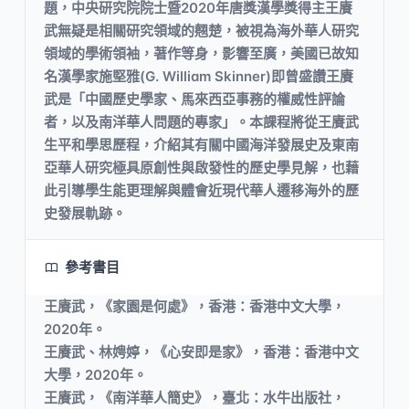
題，中央研究院院士暨2020年唐獎漢學獎得主王賡
武無疑是相關研究領域的翹楚，被視為海外華人研究
領域的學術領袖，著作等身，影響至廣，美國已故知
名漢學家施堅雅(G. William Skinner)即曾盛讚王賡
武是「中國歷史學家、馬來西亞事務的權威性評論
者，以及南洋華人問題的專家」。本課程將從王賡武
生平和學思歷程，介紹其有關中國海洋發展史及東南
亞華人研究極具原創性與啟發性的歷史學見解，也藉
此引導學生能更理解與體會近現代華人遷移海外的歷
史發展軌跡。
參考書目
王賡武，《家園是何處》，香港：香港中文大學，
2020年。
王賡武、林娉婷，《心安即是家》，香港：香港中文
大學，2020年。
王賡武，《南洋華人簡史》，臺北：水牛出版社，