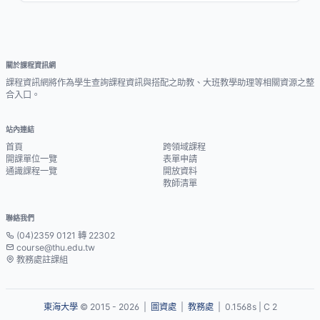
關於課程資訊網
課程資訊網將作為學生查詢課程資訊與搭配之助教、大班教學助理等相關資源之整
合入口。
站內連結
首頁
跨領域課程
開課單位一覽
表單申請
通識課程一覽
開放資料
教師清單
聯絡我們
(04)2359 0121 轉 22302
course@thu.edu.tw
教務處註課組
東海大學
© 2015 - 2026 |
圖資處
|
教務處
| 0.1568s | C 2