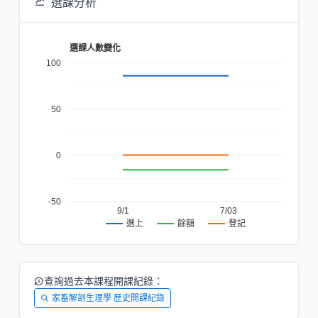
選課分析
選課人數變化
100
50
0
-50
9/1
7/03
餘額
登記
選上
查詢過去本課程開課紀錄：
家畜解剖生理學 歷史開課紀錄