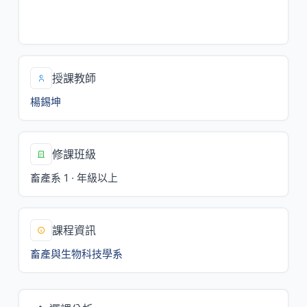
五/2[N113]
一/3,4[T202]
授課教師
楊錫坤
修課班級
畜產系 1 · 年級以上
課程資訊
畜產與生物科技學系