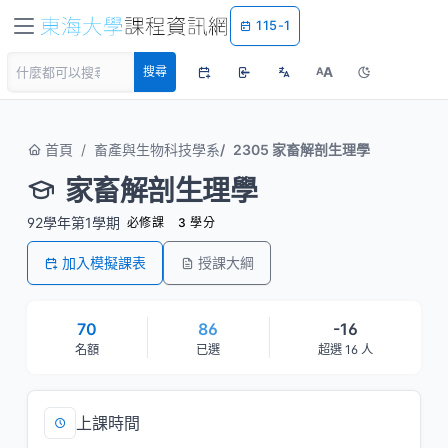
115-1
A
搜尋
A
首頁
畜產與生物科技學系
2305 家畜解剖生理學
家畜解剖生理學
92學年第1學期
必修課
3 學分
加入模擬課表
授課大綱
70
86
-16
名額
已選
超選 16 人
上課時間