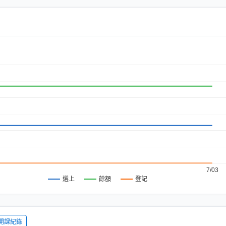
7/03
餘額
登記
選上
開課紀錄