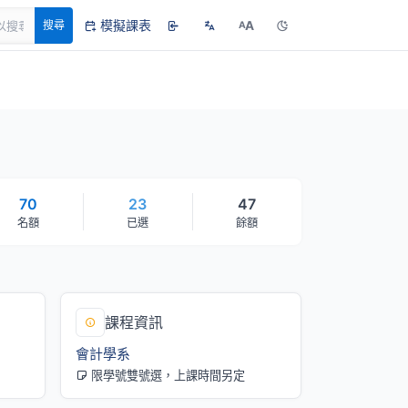
模擬課表
A
搜尋
A
70
23
47
名額
已選
餘額
課程資訊
會計學系
限學號雙號選，上課時間另定