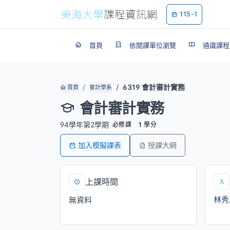
115-1
首頁
依開課單位瀏覽
通識課程
6319 會計審計實務
首頁
會計學系
會計審計實務
94學年第2學期
必修課
1 學分
加入模擬課表
授課大綱
上課時間
林秀
無資料