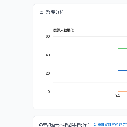
選課分析
選課人數變化
60
40
20
0
3/1
查詢過去本課程開課紀錄：
會計審計實務 歷史