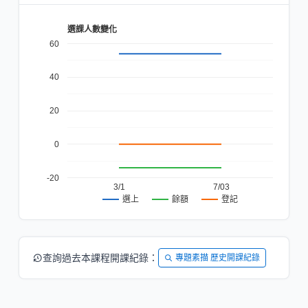
選課人數變化
60
40
20
0
-20
3/1
7/03
餘額
登記
選上
查詢過去本課程開課紀錄：
專題素描 歷史開課紀錄