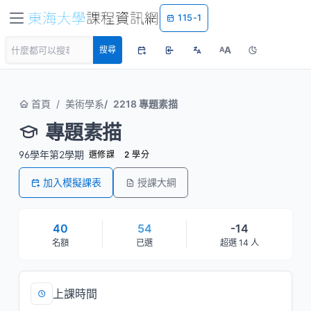
115-1
A
搜尋
A
首頁
美術學系
2218 專題素描
專題素描
96學年第2學期
選修課
2 學分
加入模擬課表
授課大綱
40
54
-14
名額
已選
超選 14 人
上課時間