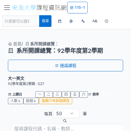
115-1
A
搜尋
A
首頁
系所開課總覽：
系所開課總覽：92學年度第2學期
通識課程
大一英文
92學年度第2學期 · S27
全部
一
二
三
四
五
六
代碼
上課日
排序
人數↓
餘額↓
僅顯示有餘額課程
每頁
筆