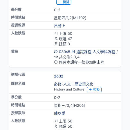
模擬
0-2
星期四/1,2[MⅡ102]
呂芳上
上限 50
現選 47
餘額 3
03065
通識課程:人文學科課程
/
共必修2,3,4
修習本課程一律參加期末考
2632
必修-人文：歷史與文化
History and Culture
模擬
0-2
星期三/3,4[H206]
陳以愛
上限 50
現選 50