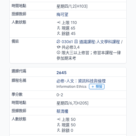
星期四/1,2[H103]
梅可望
上限 110
現選 65
餘額 45
03061
通識課程:人文學科課程
/
共必修3,4
限大三以上修習；修習本課程一律
參加期末考
2645
必修-人文：資訊科技與倫理
Information Ethics
模擬
0-2
星期四/6,7[H205]
蔡清欉
上限 50
現選 50
餘額 0