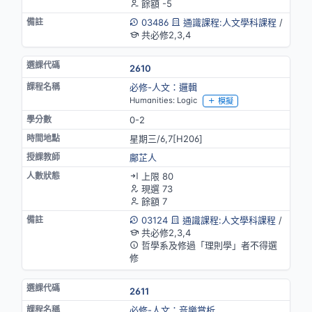
餘額 -5
03486
通識課程:人文學科課程
/
共必修2,3,4
2610
必修-人文：邏輯
Humanities: Logic
模擬
0-2
星期三/6,7[H206]
鄺芷人
上限 80
現選 73
餘額 7
03124
通識課程:人文學科課程
/
共必修2,3,4
哲學系及修過「理則學」者不得選
修
2611
必修-人文：音樂賞析