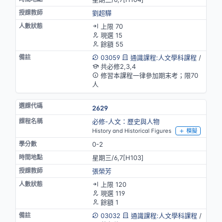
劉超驊
上限 70
現選 15
餘額 55
03059
通識課程:人文學科課程
/
共必修2,3,4
修習本課程一律參加期末考；限70
人
2629
必修-人文：歷史與人物
History and Historical Figures
模擬
0-2
星期三/6,7[H103]
張榮芳
上限 120
現選 119
餘額 1
03032
通識課程:人文學科課程
/