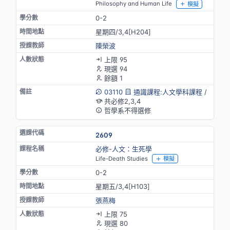
Philosophy and Human Life
模擬
0-2
星期四/3,4[H204]
陳榮波
上限 95
現選 94
餘額 1
03110
通識課程:人文學科課程
/
共必修2,3,4
哲學系不得選修
2609
必修-人文：生死學
Life-Death Studies
模擬
0-2
星期五/3,4[H103]
張燕梅
上限 75
現選 80