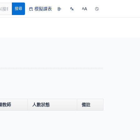
模擬課表
A
搜尋
A
課教師
人數狀態
備註