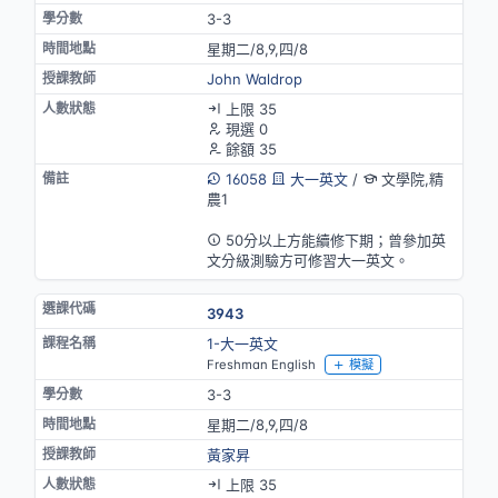
3-3
星期二/8,9,四/8
John Waldrop
上限 35
現選 0
餘額 35
16058
大一英文
/
文學院,精
農1
英語授課
50分以上方能續修下期；曾參加英
文分級測驗方可修習大一英文。
3943
1-大一英文
Freshman English
模擬
3-3
星期二/8,9,四/8
黃家昇
上限 35