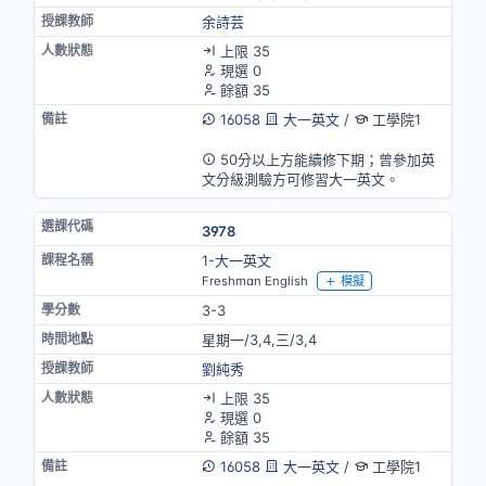
余詩芸
上限 35
現選 0
餘額 35
16058
大一英文
/
工學院1
英語授課
50分以上方能續修下期；曾參加英
文分級測驗方可修習大一英文。
3978
1-大一英文
Freshman English
模擬
3-3
星期一/3,4,三/3,4
劉純秀
上限 35
現選 0
餘額 35
16058
大一英文
/
工學院1
英語授課