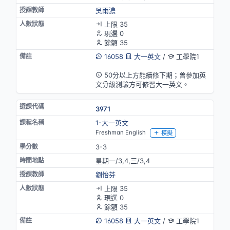
吳雨濃
上限 35
現選 0
餘額 35
16058
大一英文
/
工學院1
英語授課
50分以上方能續修下期；曾參加英
文分級測驗方可修習大一英文。
3971
1-大一英文
Freshman English
模擬
3-3
星期一/3,4,三/3,4
劉怡芬
上限 35
現選 0
餘額 35
16058
大一英文
/
工學院1
英語授課