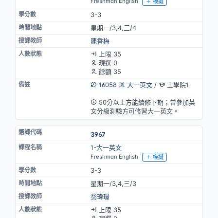
Freshman English
模擬
3-3
星期一/3,4,三/4
陳香梅
上限 35
現選 0
餘額 35
16058
大一英文
/
工學院1
英語授課
50分以上方能續修下期；曾參加英
文分級測驗方可修習大一英文。
3967
1-大一英文
Freshman English
模擬
3-3
星期一/3,4,三/3
翁瑋璟
上限 35