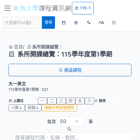
115-1
A
搜尋
A
首頁
系所開課總覽：
系所開課總覽：115學年度第1學期
通識課程
大一英文
115學年度第1學期 · S27
全部
一
二
三
四
五
六
代碼
上課日
排序
人數↓
餘額↓
僅顯示有餘額課程
每頁
筆