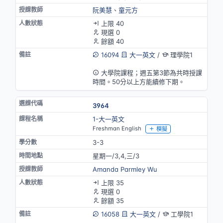
阮美慧
、
童元方
上限 40
現選 0
餘額 40
16094
大一英文
/
理學院1
英語授課
大學院課程；週五第3節為共時授課
時間。50分以上方能續修下期。
3964
1-大一英文
Freshman English
模擬
3-3
星期一/3,4,三/3
Amanda Parmley Wu
上限 35
現選 0
餘額 35
16058
大一英文
/
工學院1
英語授課