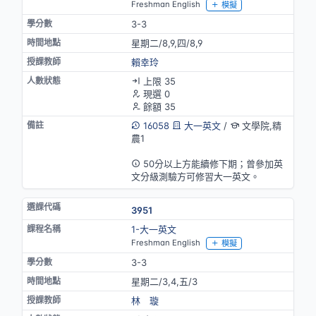
Freshman English
模擬
3-3
星期二/8,9,四/8,9
賴幸玲
上限 35
現選 0
餘額 35
16058
大一英文
/
文學院,精
農1
英語授課
50分以上方能續修下期；曾參加英
文分級測驗方可修習大一英文。
3951
1-大一英文
Freshman English
模擬
3-3
星期二/3,4,五/3
林 璇