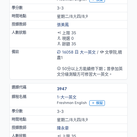
3-3
星期二/8,9,四/8,9
張美鳳
上限 35
現選 0
餘額 35
16058
大一英文
/
文學院,精
農1
英語授課
50分以上方能續修下期；曾參加英
文分級測驗方可修習大一英文。
3947
1-大一英文
Freshman English
模擬
3-3
星期二/8,9,四/8,9
陳永豪
上限 35