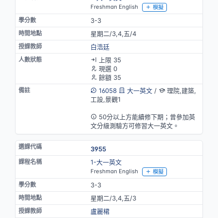
Freshman English
模擬
3-3
星期二/3,4,五/4
白浩廷
上限 35
現選 0
餘額 35
16058
大一英文
/
理院,建築,
工設,景觀1
英語授課
50分以上方能續修下期；曾參加英
文分級測驗方可修習大一英文。
3955
1-大一英文
Freshman English
模擬
3-3
星期二/3,4,五/3
盧麗桾