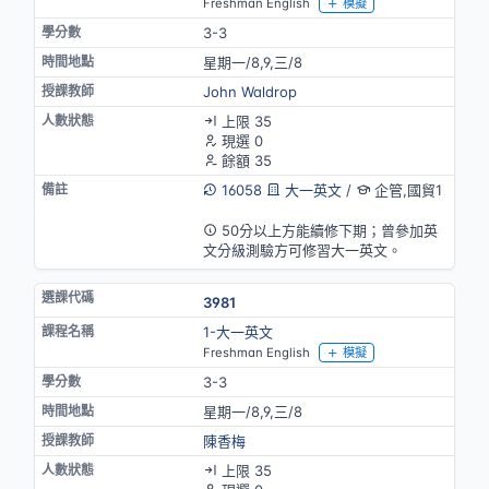
Freshman English
模擬
3-3
星期一/8,9,三/8
John Waldrop
上限 35
現選 0
餘額 35
16058
大一英文
/
企管,國貿1
英語授課
50分以上方能續修下期；曾參加英
文分級測驗方可修習大一英文。
3981
1-大一英文
Freshman English
模擬
3-3
星期一/8,9,三/8
陳香梅
上限 35