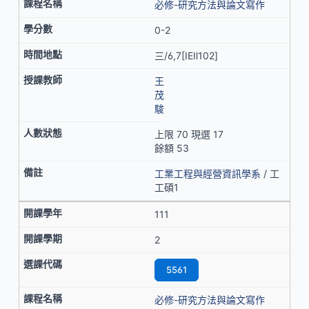
必修-研究方法與論文寫作
0-2
三/6,7[IEⅡ102]
王
茂
駿
上限 70 現選 17
餘額 53
工業工程與經營資訊學系
/ 工
工碩1
111
2
5561
必修-研究方法與論文寫作