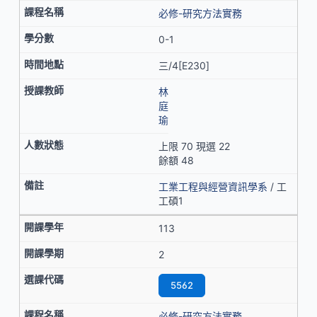
必修-研究方法實務
0-1
三/4[E230]
林
庭
瑜
上限 70 現選 22
餘額 48
工業工程與經營資訊學系
/ 工
工碩1
113
2
5562
必修-研究方法實務