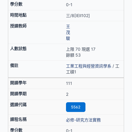
0-1
三/8[IEⅡ102]
王
茂
駿
上限 70 現選 17
餘額 53
工業工程與經營資訊學系
/ 工
工碩1
111
2
5562
必修-研究方法實務
0-1