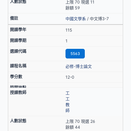
上限 70 現選 11
餘額 59
中國文學系
/ 中文博3-7
115
1
5563
必修-博士論文
12-0
工
工
教
師
上限 70 現選 26
餘額 44