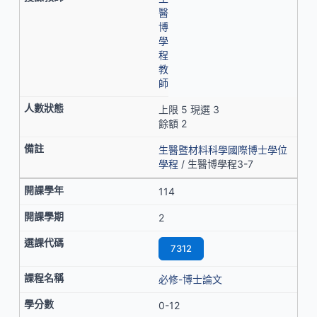
醫
博
學
程
教
師
上限 5 現選 3
餘額 2
生醫暨材料科學國際博士學位
學程
/ 生醫博學程3-7
114
2
7312
必修-博士論文
0-12