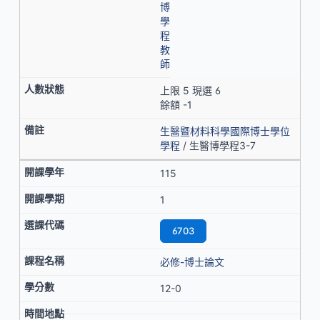
博
學
程
教
師
上限 5 現選 6
餘額 -1
生醫暨材料科學國際博士學位
學程
/ 生醫博學程3-7
115
1
6703
必修-博士論文
12-0