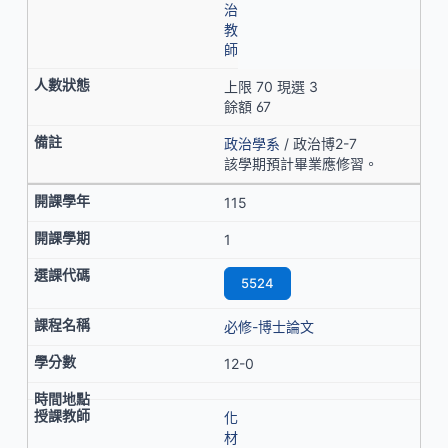
治
教
師
上限 70 現選 3
餘額 67
政治學系
/ 政治博2-7
該學期預計畢業應修習。
115
1
5524
必修-博士論文
12-0
化
材