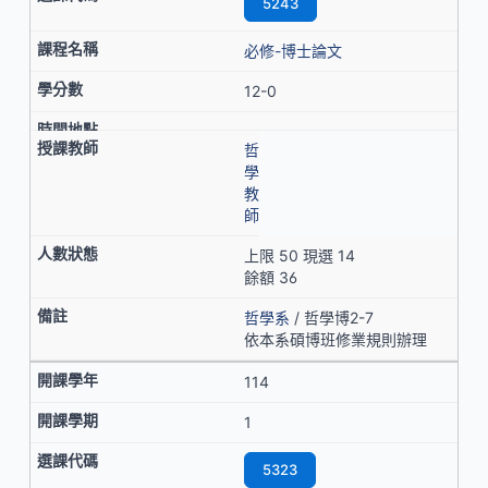
5243
必修-博士論文
12-0
哲
學
教
師
上限 50 現選 14
餘額 36
哲學系
/ 哲學博2-7
依本系碩博班修業規則辦理
114
1
5323