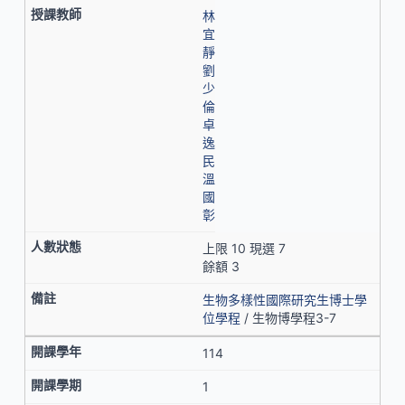
林
宜
靜
劉
少
倫
卓
逸
民
溫
國
彰
上限 10 現選 7
餘額 3
生物多樣性國際研究生博士學
位學程
/ 生物博學程3-7
114
1