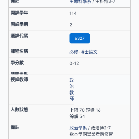
生命科學系
/ 生科博3-7
114
2
6327
必修-博士論文
0-12
政
治
教
師
上限 70 現選 16
餘額 54
政治學系
/ 政治博2-7
欲本學期畢業者應修習