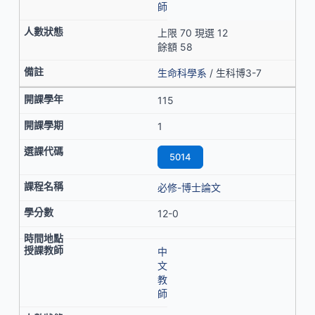
師
上限 70 現選 12
餘額 58
生命科學系
/ 生科博3-7
115
1
5014
必修-博士論文
12-0
中
文
教
師