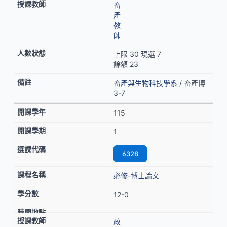
畜
產
教
師
上限 30 現選 7
餘額 23
畜產與生物科技學系
/ 畜產博
3-7
115
1
6328
必修-博士論文
12-0
政