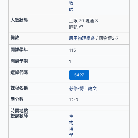
教
師
上限 70 現選 3
餘額 67
應用物理學系
/ 應物博2-7
115
1
5497
必修-博士論文
12-0
生
物
博
學