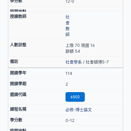
12-0
社
會
教
師
上限 70 現選 16
餘額 54
社會學系
/ 社會碩博5-7
114
2
6502
必修-博士論文
0-12