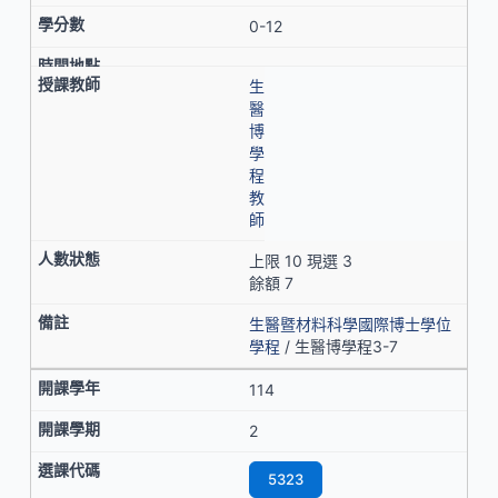
0-12
生
醫
博
學
程
教
師
上限 10 現選 3
餘額 7
生醫暨材料科學國際博士學位
學程
/ 生醫博學程3-7
114
2
5323