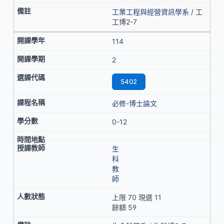
工業工程與經營資訊學系
/ 工
工博2-7
114
2
5402
必修-博士論文
0-12
生
科
教
師
上限 70 現選 11
餘額 59