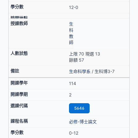
12-0
生
科
教
師
上限 70 現選 13
餘額 57
生命科學系
/ 生科博3-7
114
2
5646
必修-博士論文
0-12