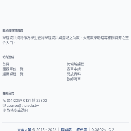
關於課程資訊網
課程資訊網將作為學生查詢課程資訊與搭配之助教、大班教學助理等相關資源之整
合入口。
站內連結
首頁
跨領域課程
開課單位一覽
表單申請
通識課程一覽
開放資料
教師清單
聯絡我們
(04)2359 0121 轉 22302
course@thu.edu.tw
教務處註課組
東海大學
© 2015 - 2026 |
圖資處
|
教務處
| 0.0802s | C 2