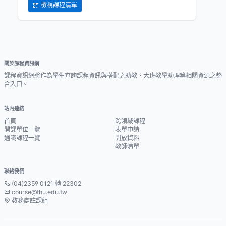
檢視課程清單
關於課程資訊網
課程資訊網將作為學生查詢課程資訊與搭配之助教、大班教學助理等相關資源之整
合入口。
站內連結
首頁
跨領域課程
開課單位一覽
表單申請
通識課程一覽
開放資料
教師清單
聯絡我們
(04)2359 0121 轉 22302
course@thu.edu.tw
教務處註課組