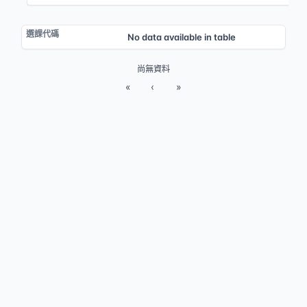
No data available in table
尚無資料
«
‹
»