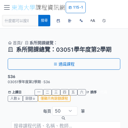
115-1
A
搜尋
A
首頁
系所開課總覽：
系所開課總覽：03051學年度第2學期
通識課程
S36
03051學年度第2學期 · S36
全部
一
二
三
四
五
六
代碼
上課日
排序
人數↓
餘額↓
僅顯示有餘額課程
每頁
筆