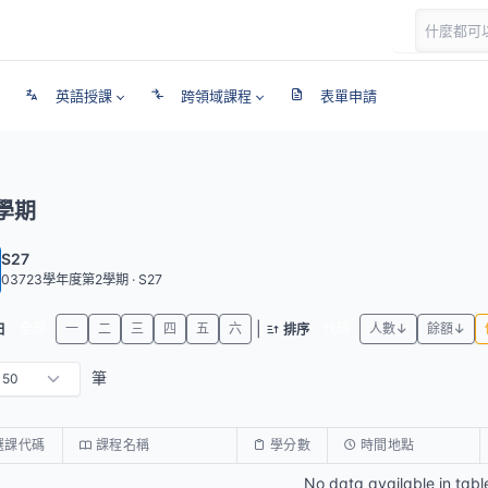
英語授課
跨領域課程
表單申請
學期
S27
03723學年度第2學期 · S27
|
全部
一
二
三
四
五
六
代碼
人數↓
餘額↓
日
排序
筆
選課代碼
課程名稱
學分數
時間地點
No data available in tabl