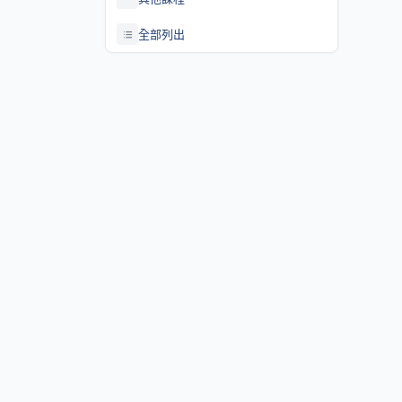
全部列出
關於課程資訊網
課程資訊網將作為學生查詢課程資訊與搭配之助教、大班教學
等相關資源之整合入口。