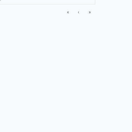
«
‹
»