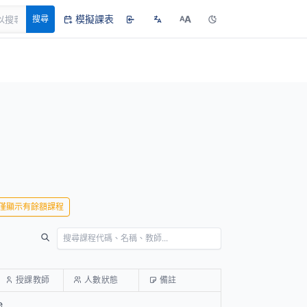
模擬課表
A
搜尋
A
僅顯示有餘額課程
授課教師
人數狀態
備註
e