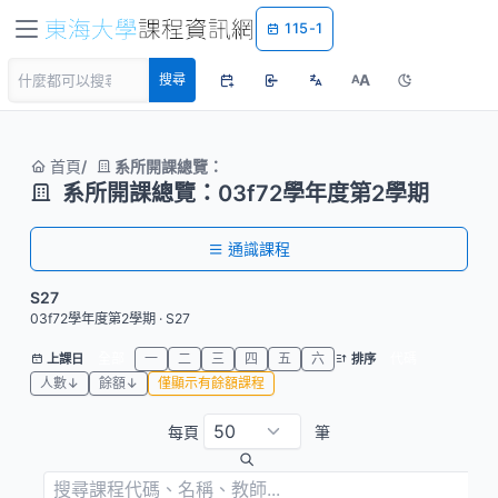
115-1
A
搜尋
A
首頁
系所開課總覽：
系所開課總覽：03f72學年度第2學期
通識課程
S27
03f72學年度第2學期 · S27
全部
一
二
三
四
五
六
代碼
上課日
排序
人數↓
餘額↓
僅顯示有餘額課程
每頁
筆