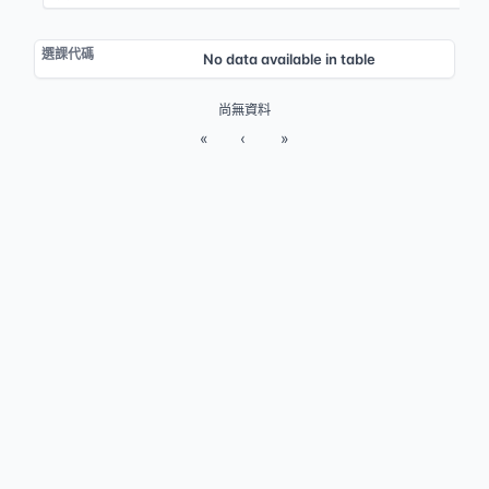
No data available in table
尚無資料
«
‹
»