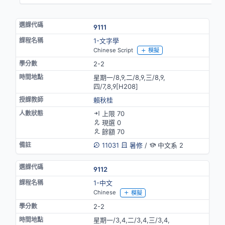
9111
1-文字學
Chinese Script
模擬
2-2
星期一/8,9,二/8,9,三/8,9,
四/7,8,9[H208]
賴秋桂
上限 70
現選 0
餘額 70
11031
暑修
/
中文系 2
9112
1-中文
Chinese
模擬
2-2
星期一/3,4,二/3,4,三/3,4,