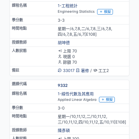
1-工程統計
Engineering Statistics
模擬
3-3
星期一/6,7,8,二/6,7,8,三/6,7,8,
四/6,7,8,五/6,7[E108]
胡坤德
上限 70
現選 0
餘額 70
33017
暑修
/
工工2
9332
1-線性代數及其應用
Applied Linear Algebra
模擬
3-0
星期一/10,11,12,二/10,11,12,
三/10,11,12,四/10,11,12,五/10,11[E108]
陳彥碩
上限 100