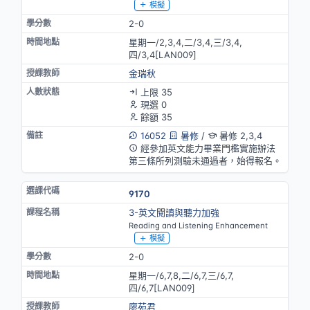
模擬
2-0
星期一/2,3,4,二/3,4,三/3,4,
四/3,4[LAN009]
金瑞秋
上限 35
現選 0
餘額 35
16052
暑修
/
暑修 2,3,4
經參加英文能力畢業門檻實施辦法
第三條所列測驗未通過者，始得報名。
9170
3-英文閱讀與聽力加強
Reading and Listening Enhancement
模擬
2-0
星期一/6,7,8,二/6,7,三/6,7,
四/6,7[LAN009]
廖苑君