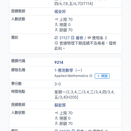
四/6,7,8,五/6,7[ST114]
楊安邦
上限 70
現選 0
餘額 70
21127
暑修
/
應物系 2
普通物理下期成績不及格者，擋修
此科。
9214
1-應用數學（一）
Applied Mathematics (I)
模擬
3-0
星期一/2,3,4,二/3,4,三/3,4,四/3,4,
五/3,4[H205]
蘇懿賢
上限 70
現選 0
餘額 70