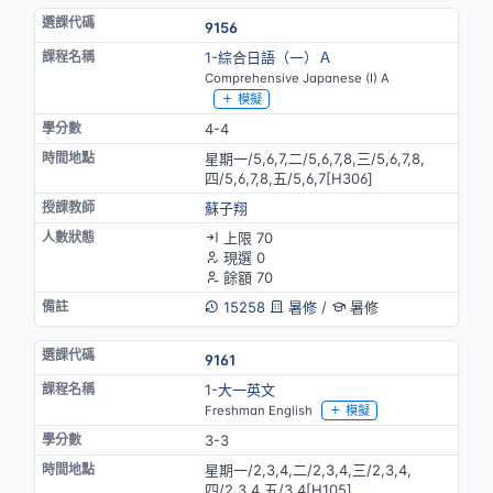
9156
1-綜合日語（一）Ａ
Comprehensive Japanese (I) A
模擬
4-4
星期一/5,6,7,二/5,6,7,8,三/5,6,7,8,
四/5,6,7,8,五/5,6,7[H306]
蘇子翔
上限 70
現選 0
餘額 70
15258
暑修
/
暑修
9161
1-大一英文
Freshman English
模擬
3-3
星期一/2,3,4,二/2,3,4,三/2,3,4,
四/2,3,4,五/3,4[H105]