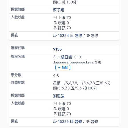
四/3,4[H306]
蘇子翔
上限 70
現選 0
餘額 70
15324
暑修
/
暑修
9155
3-二級日語（一）
Japanese Language Level 2 (I)
模擬
4-0
星期一/5,6,7,8,二/5,6,7,8,三/5,6,7,
四/5,6,7,8,五/5,6,7[H307]
劉逸強
上限 70
現選 0
餘額 70
15326
暑修
/
暑修