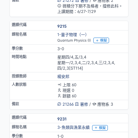
21272
暑修
/
應物系 2
微積分下期不及格者，擋修此科。
上課期間：6/27-7/29
9215
1-量子物理（一）
Quantum Physics (I)
模擬
3-0
星期四/4,五/3,4
星期一/2,3,4,二/2,3,4,三/2,3,4,
四/2,3[ST114]
楊安邦
上限 60
現選 0
餘額 60
21266
暑修
/
應物系 3
9231
3-魚類與漁業永續
模擬
1-0