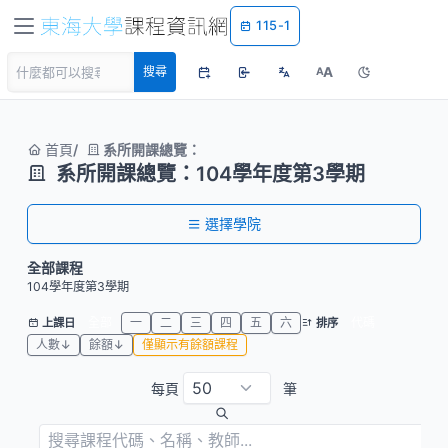
115-1
A
搜尋
A
首頁
系所開課總覽：
系所開課總覽：104學年度第3學期
選擇學院
全部課程
104學年度第3學期
全部
一
二
三
四
五
六
代碼
上課日
排序
人數↓
餘額↓
僅顯示有餘額課程
每頁
筆