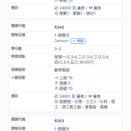
餘額 70
24000
暑修
/
暑修
應數1、電機2、統計1
9242
1-微積分
Calculus
模擬
3-3
星期一/2,3,4,二/2,3,4,三/2,3,4,
四/2,3,4,五/2,3[H207]
數學教師
上限 70
現選 0
餘額 70
24001
暑修
/
暑修
限應物、化學、工工2、化材、環
工、資工軟工組、資電組、電機
9243
1-微積分