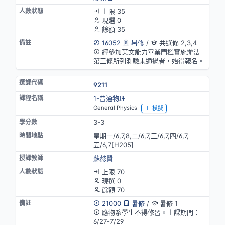
上限 35
現選 0
餘額 35
16052
暑修
/
共選修 2,3,4
經參加英文能力畢業門檻實施辦法
第三條所列測驗未通過者，始得報名。
9211
1-普通物理
General Physics
模擬
3-3
星期一/6,7,8,二/6,7,三/6,7,四/6,7,
五/6,7[H205]
蘇懿賢
上限 70
現選 0
餘額 70
21000
暑修
/
暑修 1
應物系學生不得修習。上課期間：
6/27-7/29