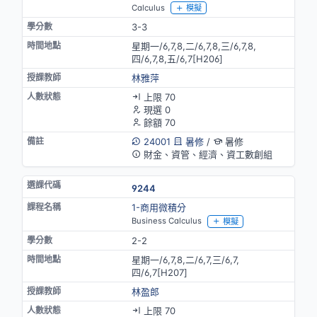
Calculus
模擬
3-3
星期一/6,7,8,二/6,7,8,三/6,7,8,
四/6,7,8,五/6,7[H206]
林雅萍
上限 70
現選 0
餘額 70
24001
暑修
/
暑修
財金、資管、經濟、資工數創組
9244
1-商用微積分
Business Calculus
模擬
2-2
星期一/6,7,8,二/6,7,三/6,7,
四/6,7[H207]
林盈郎
上限 70