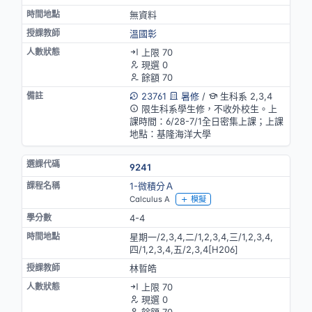
無資料
溫國彰
上限 70
現選 0
餘額 70
23761
暑修
/
生科系 2,3,4
限生科系學生修，不收外校生。上
課時間：6/28-7/1全日密集上課；上課
地點：基隆海洋大學
9241
1-微積分Ａ
Calculus A
模擬
4-4
星期一/2,3,4,二/1,2,3,4,三/1,2,3,4,
四/1,2,3,4,五/2,3,4[H206]
林晢皓
上限 70
現選 0