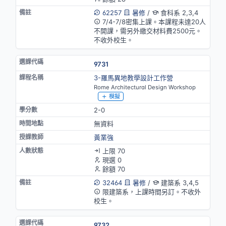
62257
暑修
/
食科系 2,3,4
7/4-7/8密集上課。本課程未達20人
不開課，需另外繳交材料費2500元。
不收外校生。
9731
3-羅馬異地教學設計工作營
Rome Architectural Design Workshop
模擬
2-0
無資料
黃業強
上限 70
現選 0
餘額 70
32464
暑修
/
建築系 3,4,5
限建築系，上課時間另訂。不收外
校生。
9732