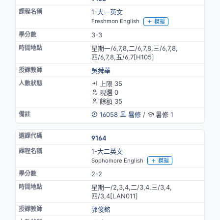
1-大一英文
Freshman English
模擬
3-3
星期一/6,7,8,二/6,7,8,三/6,7,8,
四/6,7,8,五/6,7[H105]
吳舜華
上限 35
現選 0
餘額 35
16058
暑修
/
暑修 1
9164
1-大二英文
Sophomore English
模擬
2-2
星期一/2,3,4,二/3,4,三/3,4,
四/3,4[LAN011]
郭俊銘