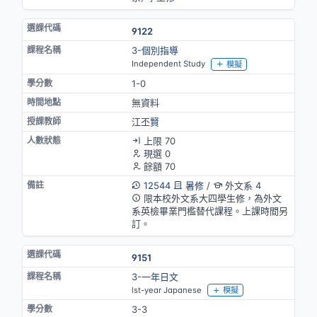
9122
3-個別指導
Independent Study
模擬
1-0
無資料
江丕賢
上限 70
現選 0
餘額 70
12544
暑修
/
外文系 4
限本校外文系大四學生修，為外文
系英檢畢業門檻替代課程。上課時間另
訂。
9151
3-一年日文
lst-year Japanese
模擬
3-3