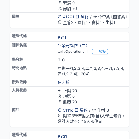
現選 0
餘額 70
41201
暑修
/
企管系1,國貿系1
企管2、國貿1、食科1、生科1
9311
1-單元操作（二）
Unit Operations (II)
模擬
3-0
星期一/1,2,3,4,二/1,2,3,4,三/1,2,3,4,
四/1,2,3,4[H304]
何志松
上限 70
現選 0
餘額 70
31116
暑修
/
化材 3
限103學年度之前(含)入學生修習。
選課人數不足15人即停開。
9331