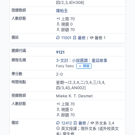
四/2,3,4[H308]
陳柏全
上限 70
現選 0
餘額 70
11001
暑修
/
暑修 1
9121
3-文討：小說選讀：童話故事
Fairy Tales
模擬
2-0
星期一/2,3,4,二/3,4,三/3,4,
四/3,4[LAN002]
Mieke K. T. Desmet
上限 70
現選 0
餘額 70
12412
暑修
/
外文系 3,4
英文授課；限外文系 (或外校英文
系) 學生修