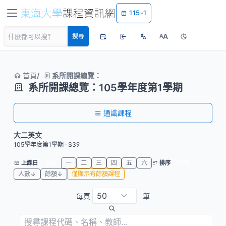
115-1
A
搜尋
A
首頁
系所開課總覽：
系所開課總覽：105學年度第1學期
通識課程
大二英文
105學年度第1學期 · S39
全部
一
二
三
四
五
六
代碼
上課日
排序
人數↓
餘額↓
僅顯示有餘額課程
每頁
筆