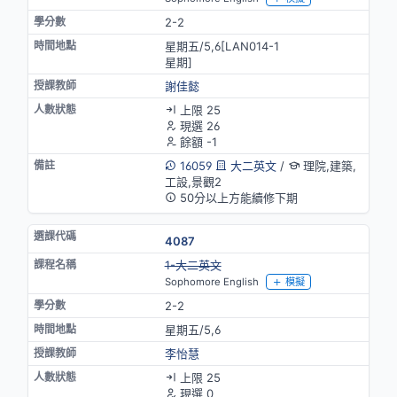
2-2
星期五/5,6[LAN014-1
星期]
謝佳懿
上限 25
現選 26
餘額 -1
16059
大二英文
/
理院,建築,
工設,景觀2
50分以上方能續修下期
4087
停開
1-大二英文
Sophomore English
模擬
2-2
星期五/5,6
李怡慧
上限 25
現選 0