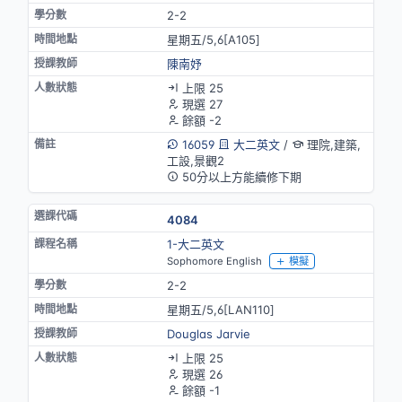
2-2
星期五/5,6[A105]
陳南妤
上限 25
現選 27
餘額 -2
16059
大二英文
/
理院,建築,
工設,景觀2
50分以上方能續修下期
4084
1-大二英文
Sophomore English
模擬
2-2
星期五/5,6[LAN110]
Douglas Jarvie
上限 25
現選 26
餘額 -1