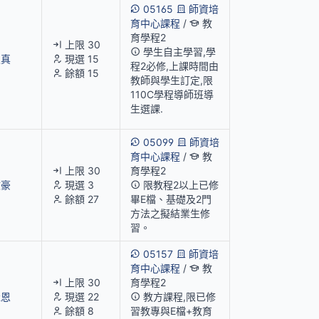
05165
師資培
育中心課程
/
教
育學程2
上限 30
學生自主學習,學
淑真
現選 15
程2必修,上課時間由
餘額 15
教師與學生訂定,限
110C學程導師班導
生選課.
05099
師資培
育中心課程
/
教
上限 30
育學程2
文豪
現選 3
限教程2以上已修
餘額 27
畢E檔、基礎及2門
方法之擬結業生修
習。
05157
師資培
育中心課程
/
教
上限 30
育學程2
佳恩
現選 22
教方課程,限已修
餘額 8
習教專與E檔+教育