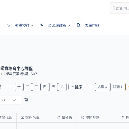
英語授課
跨領域課程
表單申請
師資培育中心課程
111學年度第1學期 · S07
|
全部
一
二
三
四
五
六
代碼
人數↓
餘額↓
日
排序
筆
選課代碼
課程名稱
學分數
時間地點