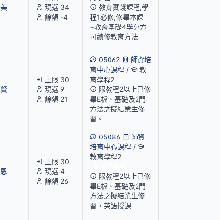
淑美
現選 34
教育實踐課程,學
餘額 -4
程1必修,修畢本課
+教育基礎4學分方
可續修教育方法
05062
師資培
育中心課程
/
教
上限 30
育學程2
殊賢
現選 9
限教程2以上已修
餘額 21
畢E檔、基礎及2門
方法之擬結業生修
習。
05086
師資
培育中心課程
/
教育學程2
上限 30
英語授課
佳恩
現選 4
限教程2以上已修
餘額 26
畢E檔、基礎及2門
方法之擬結業生修
習，英語授課