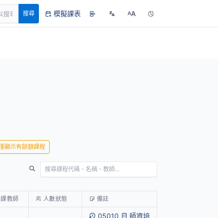
模擬課表
A
搜尋
A
僅顯示有餘額課程
授課教師
人數狀態
備註
05010
師資培