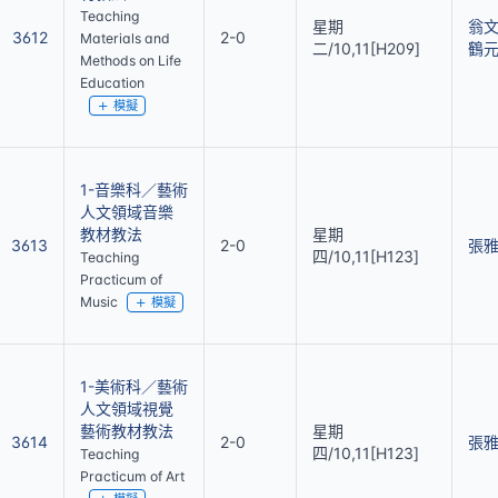
Teaching
星期
翁
3612
2-0
Materials and
二/10,11[H209]
鶴
Methods on Life
Education
模擬
1-音樂科／藝術
人文領域音樂
教材教法
星期
3613
2-0
張
四/10,11[H123]
Teaching
Practicum of
Music
模擬
1-美術科／藝術
人文領域視覺
藝術教材教法
星期
3614
2-0
張
四/10,11[H123]
Teaching
Practicum of Art