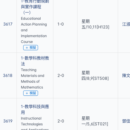
1-教育行動規劃
與實作課程
（一）
Educational
星期
3617
1-0
江
Action Planning
五/10,11[H123]
and
Implementation
Course
模擬
1-數學科教材教
法
Teaching
星期
3618
2-0
陳
Materials and
四/8,9[ST508]
Methods of
Mathematics
模擬
1-教學科技與應
用
星期
Instructional
3619
2-0
鄧
一/5,6[ST021]
Technologies
and Applications