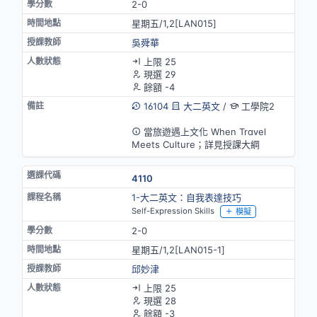
2-0
星期五/1,2[LAN015]
吳舜華
上限 25
現選 29
餘額 -4
16104
大二英文
/
工學院2
英語授課
當旅遊遇上文化 When Travel
Meets Culture；詳見授課大綱
4110
1-大二英文：自我表達技巧
Self-Expression Skills
模擬
2-0
星期五/1,2[LAN015-1]
邱妙津
上限 25
現選 28
餘額 -3