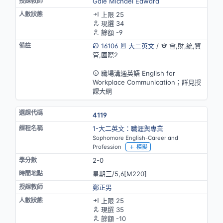
Gale Michael Edward
上限 25
現選 34
餘額 -9
16106
大二英文
/
會,財,統,資
管,國際2
英語授課
職場溝通英語 English for
Workplace Communication；詳見授
課大綱
4119
1-大二英文：職涯與專業
Sophomore English-Career and
Profession
模擬
2-0
星期三/5,6[M220]
鄭正男
上限 25
現選 35
餘額 -10