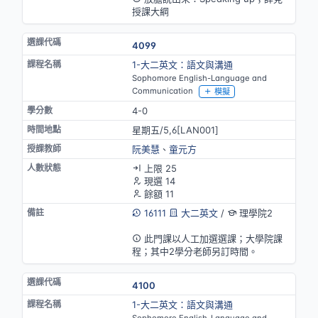
授課大綱
4099
1-大二英文：語文與溝通
Sophomore English-Language and
Communication
模擬
4-0
星期五/5,6[LAN001]
阮美慧
、
童元方
上限 25
現選 14
餘額 11
16111
大二英文
/
理學院2
英語授課
此門課以人工加選選課；大學院課
程；其中2學分老師另訂時間。
4100
1-大二英文：語文與溝通