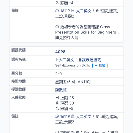
餘額 -4
16119
大二英文
/
理院,建築,
工設,景觀2
英語授課
給初學者的課堂簡報課 Class
Presentation Skills for Beginners；
詳見授課大綱
4098
1-大二英文：自我表達技巧
Self-Expression Skills
模擬
2-0
星期五/5,6[LAN110]
陳數紅
上限 25
現選 30
餘額 -5
16119
大二英文
/
理院,建築,
工設,景觀2
英語授課
放膽說出來：Speaking up；詳見