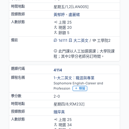
星期五/1,2[LAN005]
黃郁婷
、
盧麗桾
上限 25
現選 20
餘額 5
16111
大二英文
/
工學院2
英語授課
此門課以人工加選選課；大學院課
程；其中2學分老師另訂時間。
4114
1-大二英文：職涯與專業
Sophomore English-Career and
Profession
模擬
2-0
星期四/8,9[M232]
鐘岸真
上限 25
現選 34