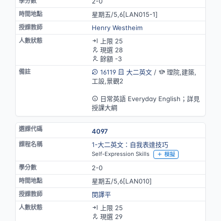
2-0
星期五/5,6[LAN015-1]
Henry Westheim
上限 25
現選 28
餘額 -3
16119
大二英文
/
理院,建築,
工設,景觀2
英語授課
日常英語 Everyday English；詳見
授課大綱
4097
1-大二英文：自我表達技巧
Self-Expression Skills
模擬
2-0
星期五/5,6[LAN010]
閔譯平
上限 25
現選 29