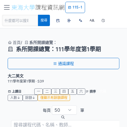
115-1
A
搜尋
A
首頁
系所開課總覽：
系所開課總覽：111學年度第1學期
通識課程
大二英文
111學年度第1學期 · S39
全部
一
二
三
四
五
六
代碼
上課日
排序
人數↓
餘額↓
僅顯示有餘額課程
每頁
筆