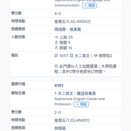
Sophomore English-Language and
Communication
模擬
4-0
星期五/5,6[LAN002]
周翊雯
、
張美鳳
上限 25
現選 9
餘額 16
16111
大二英文
/
理學院2
英語授課
此門課以人工加選選課；大學院課
程；其中2學分老師另訂時間。
4101
1-大二英文：職涯與專業
Sophomore English-Career and
Profession
模擬
2-0
星期五/1,2[LAN001]
林嬑㼸