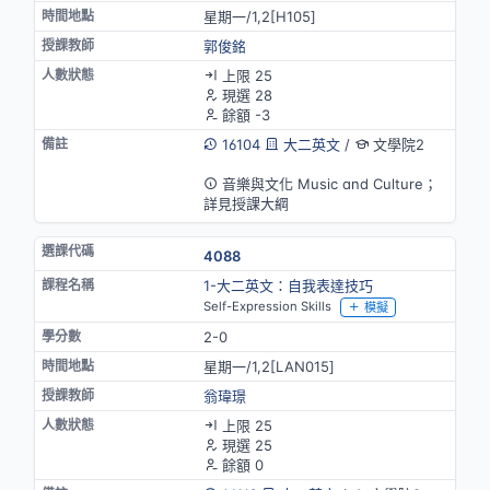
星期一/1,2[H105]
郭俊銘
上限 25
現選 28
餘額 -3
16104
大二英文
/
文學院2
英語授課
音樂與文化 Music and Culture；
詳見授課大綱
4088
1-大二英文：自我表達技巧
Self-Expression Skills
模擬
2-0
星期一/1,2[LAN015]
翁瑋璟
上限 25
現選 25
餘額 0