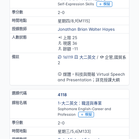
Self-Expression Skills
模擬
2-0
星期四/8,9[M115]
Jonathan Brian Walter Hayes
上限 25
現選 36
餘額 -11
16119
大二英文
/
企管,國貿系
2
英語授課
媒體，科技與簡報 Virtual Speech
and Presentation；詳見授課大綱
4118
1-大二英文：職涯與專業
Sophomore English-Career and
Profession
模擬
2-0
星期三/5,6[M133]