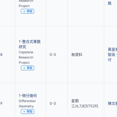
Research
銘
Project
模擬
1-整合式專題
研究
黃皇
Capstone
98
0-3
無資料
智烜
Research
圩
Project
模擬
1-微分幾何
星期
Differential
99
0-3
陳文
三/6,7,8[ST529]
Geometry
模擬