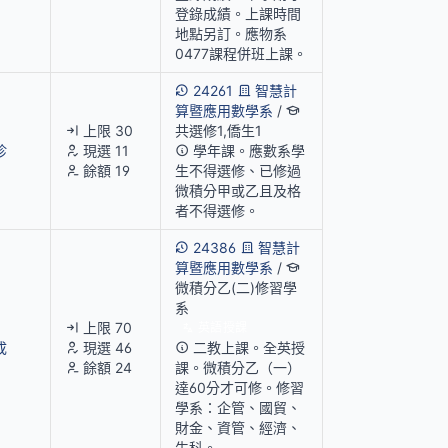
登錄成績。上課時間
地點另訂。應物系
0477課程併班上課。
24261
智慧計
算暨應用數學系
/
上限 30
共選修1,僑生1
珍
現選 11
學年課。應數系學
餘額 19
生不得選修、已修過
微積分甲或乙且及格
者不得選修。
24386
智慧計
算暨應用數學系
/
微積分乙(二)修習學
系
上限 70
英語授課
成
現選 46
二教上課。全英授
餘額 24
課。微積分乙（一）
達60分才可修。修習
學系：企管、國貿、
財金、資管、經濟、
生科。