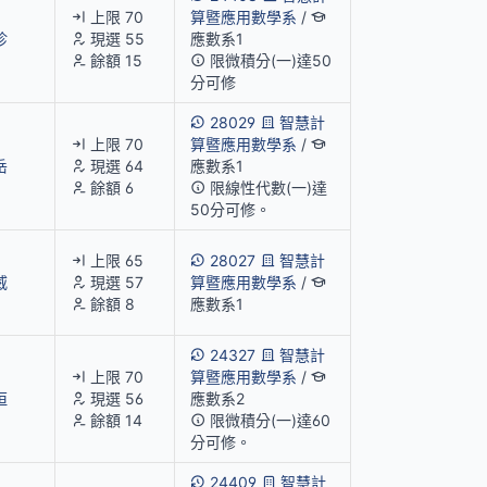
上限 70
算暨應用數學系
/
珍
現選 55
應數系1
餘額 15
限微積分(一)達50
分可修
28029
智慧計
上限 70
算暨應用數學系
/
岳
現選 64
應數系1
餘額 6
限線性代數(一)達
50分可修。
上限 65
28027
智慧計
威
現選 57
算暨應用數學系
/
餘額 8
應數系1
24327
智慧計
上限 70
算暨應用數學系
/
烜
現選 56
應數系2
餘額 14
限微積分(一)達60
分可修。
24409
智慧計