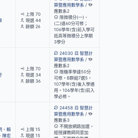
算暨應用數學系
/
應數系2
上限 70
限微積分(一)、
豪
現選 44
(二)達60分可修；
餘額 26
106學年(含)前入學可
抵高等微積分上學期
3學分
24030
智慧計
算暨應用數學系
/
應數系2
上限 70
限機率學達50分
圩
現選 34
可修。B群組7選5，
餘額 36
107學年(含)後入學適
用。106學年(含)前入
學必修。
24458
智慧計
算暨應用數學系
/
應數系3
不開放網路加選，
明
、
賴
上限 15
經授課教師同意加
、
陳宏
現選 15