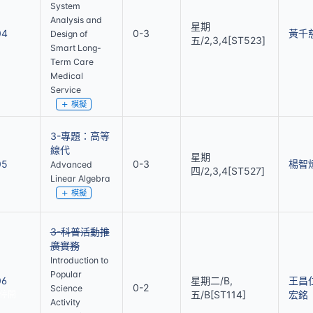
System
Analysis and
星期
04
0-3
黃千
Design of
五/2,3,4[ST523]
Smart Long-
Term Care
Medical
Service
模擬
3-專題：高等
線代
星期
05
0-3
楊智
Advanced
四/2,3,4[ST527]
Linear Algebra
模擬
3-科普活動推
廣實務
Introduction to
Popular
06
星期二/B,
王昌
0-2
Science
五/B[ST114]
宏銘
停開
Activity