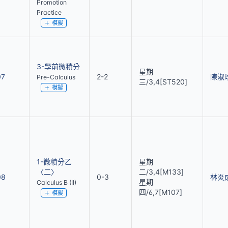
Promotion
Practice
模擬
3-學前微積分
星期
07
2-2
陳淑
Pre-Calculus
三/3,4[ST520]
模擬
1-微積分乙
星期
〈二〉
二/3,4[M133]
08
0-3
林炎
星期
Calculus B (II)
四/6,7[M107]
模擬