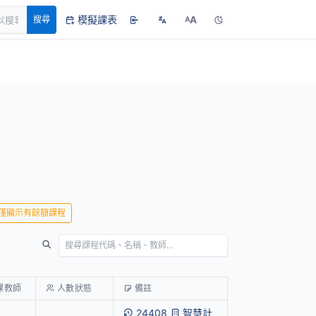
模擬課表
A
搜尋
A
僅顯示有餘額課程
課教師
人數狀態
備註
24408
智慧計