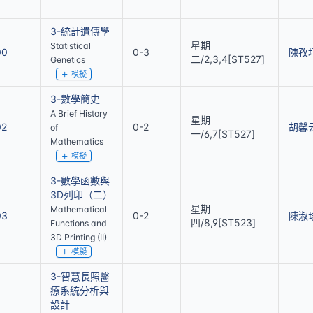
3-統計遺傳學
星期
Statistical
00
0-3
陳孜
二/2,3,4[ST527]
Genetics
模擬
3-數學簡史
A Brief History
星期
02
0-2
胡馨
of
一/6,7[ST527]
Mathematics
模擬
3-數學函數與
3D列印（二）
星期
Mathematical
03
0-2
陳淑
四/8,9[ST523]
Functions and
3D Printing (II)
模擬
3-智慧長照醫
療系統分析與
設計