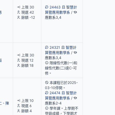
上限 30
24463
智慧計
慈
現選 42
算暨應用數學系
/
餘額 -12
應數系3,4
24321
智慧計
算暨應用數學系
/
上限 30
應數系3,4
烜
現選 12
限線性代數(一)和
餘額 18
線性代數(二)達C-可
修。
本課程已於2025-
03-10停開。
24474
智慧計
算暨應用數學系
/
上限 10
仁
、
陳
應數系2-4
現選 6
學年課。上學期不
餘額 4
登錄成績，下學期才