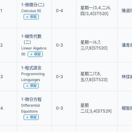
1-微積分(二)
星期一/3,4,二/6,
1
0-4
陳淑
Calculus (II)
四/3,4[ST520]
模擬
1-線性代數
（二）
星期一/6,7,
92
0-3
潘青
三/7,8[ST520]
Linear Algebra
(II)
模擬
1-程式語言
星期二/7,8,
Programming
93
0-3
林佳
五/7,8[ST523]
Languages
模擬
1-微分方程
星期
Differential
94
0-3
楊智
二/2,3,4[ST529]
Equations
模擬