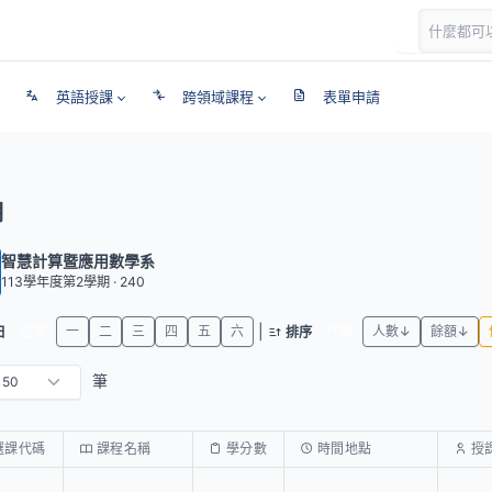
英語授課
跨領域課程
表單申請
期
智慧計算暨應用數學系
113學年度第2學期 · 240
|
全部
一
二
三
四
五
六
代碼
人數↓
餘額↓
日
排序
筆
選課代碼
課程名稱
學分數
時間地點
授