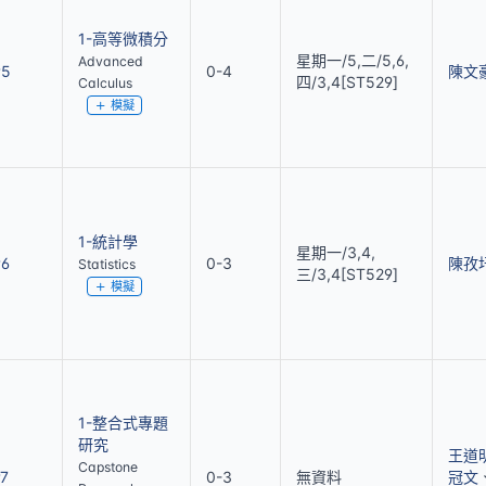
1-高等微積分
星期一/5,二/5,6,
Advanced
95
0-4
陳文
四/3,4[ST529]
Calculus
模擬
1-統計學
星期一/3,4,
96
0-3
陳孜
Statistics
三/3,4[ST529]
模擬
1-整合式專題
研究
王道
Capstone
7
0-3
無資料
冠文