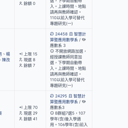
選，下學期自動帶
餘額 0
入。上課時間、地點
請再與教師確認。
110以前入學可替代
專題研究(一)
24458
智慧計
算暨應用數學系
/
應數系 3
不開放網路加選，
男
、
楊
上限 15
經授課教師同意加
、
陳孜
現選 8
選，下學期自動帶
餘額 7
入。上課時間、地點
請再與教師確認。
110以前入學可替代
專題研究(一)
24295
智慧計
算暨應用數學系
/
上限 70
應數系3
豪
現選 29
B群組7選5，107
餘額 41
學年(含)後入學適
用。106學年(含)前入