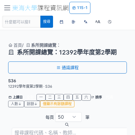
115-1
A
搜尋
A
首頁
系所開課總覽：
系所開課總覽：12392學年度第2學期
通識課程
S36
12392學年度第2學期 · S36
全部
一
二
三
四
五
六
代碼
上課日
排序
人數↓
餘額↓
僅顯示有餘額課程
每頁
筆