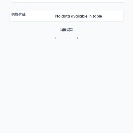
No data available in table
尚無資料
«
‹
»