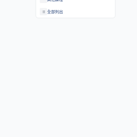
全部列出
關於課程資訊網
課程資訊網將作為學生查詢課程資訊與搭配之助教、大班教學
等相關資源之整合入口。