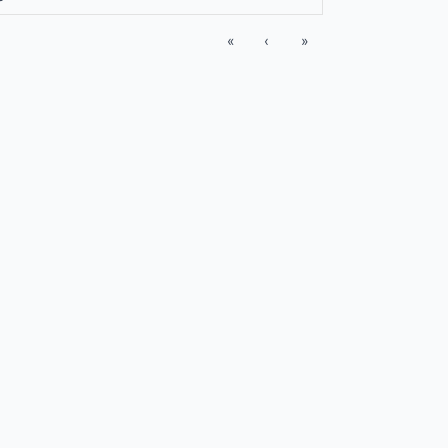
«
‹
»