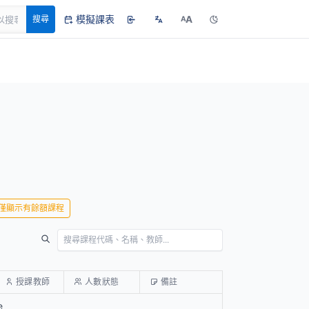
模擬課表
A
搜尋
A
僅顯示有餘額課程
授課教師
人數狀態
備註
e