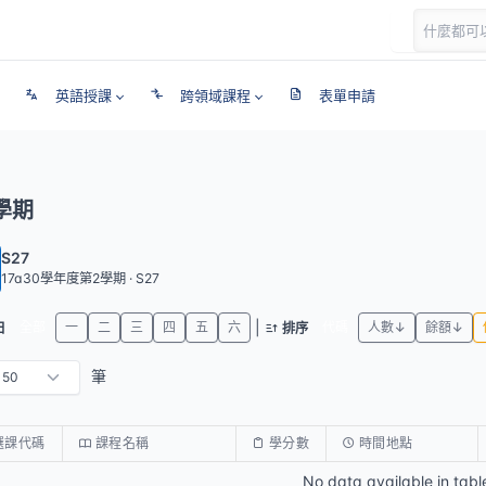
英語授課
跨領域課程
表單申請
學期
S27
17a30學年度第2學期 · S27
|
全部
一
二
三
四
五
六
代碼
人數↓
餘額↓
日
排序
筆
選課代碼
課程名稱
學分數
時間地點
No data available in tabl