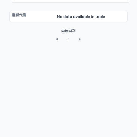
No data available in table
尚無資料
«
‹
»