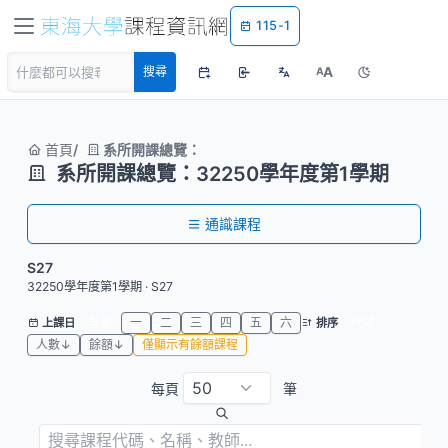
115-1
A
搜尋
A
首頁
系所開課總覽：
系所開課總覽：32250學年度第1學期
通識課程
S27
32250學年度第1學期 · S27
全部
一
二
三
四
五
六
代碼
上課日
排序
人數↓
餘額↓
僅顯示有餘額課程
每頁
筆