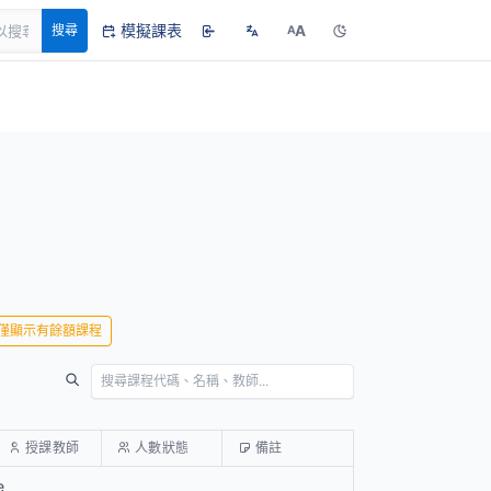
模擬課表
A
搜尋
A
僅顯示有餘額課程
授課教師
人數狀態
備註
e