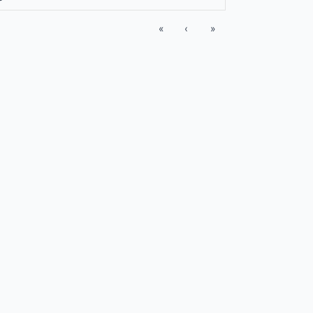
«
‹
»