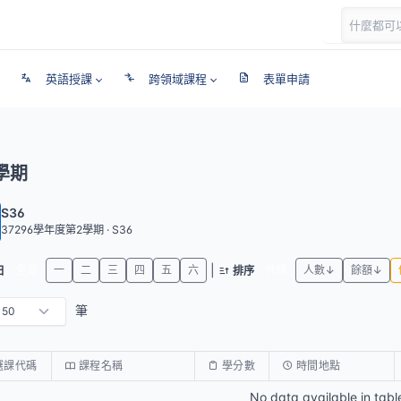
英語授課
跨領域課程
表單申請
學期
S36
37296學年度第2學期 · S36
|
全部
一
二
三
四
五
六
代碼
人數↓
餘額↓
日
排序
筆
選課代碼
課程名稱
學分數
時間地點
No data available in tabl