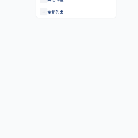
全部列出
關於課程資訊網
課程資訊網將作為學生查詢課程資訊與搭配之助教、大班教學
等相關資源之整合入口。