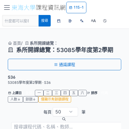
115-1
A
搜尋
A
首頁
系所開課總覽：
系所開課總覽：53085學年度第2學期
通識課程
S36
53085學年度第2學期 · S36
全部
一
二
三
四
五
六
代碼
上課日
排序
人數↓
餘額↓
僅顯示有餘額課程
每頁
筆