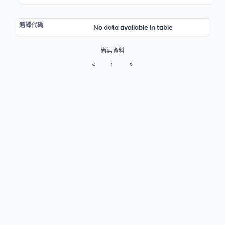
No data available in table
尚無資料
«
‹
»