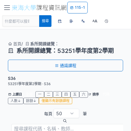
115-1
A
搜尋
A
首頁
系所開課總覽：
系所開課總覽：53251學年度第2學期
通識課程
S36
53251學年度第2學期 · S36
全部
一
二
三
四
五
六
代碼
上課日
排序
人數↓
餘額↓
僅顯示有餘額課程
每頁
筆