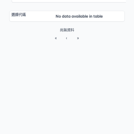
No data available in table
尚無資料
«
‹
»