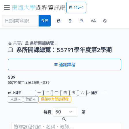
115-1
A
搜尋
A
首頁
系所開課總覽：
系所開課總覽：55791學年度第2學期
通識課程
S39
55791學年度第2學期 · S39
全部
一
二
三
四
五
六
代碼
上課日
排序
人數↓
餘額↓
僅顯示有餘額課程
每頁
筆