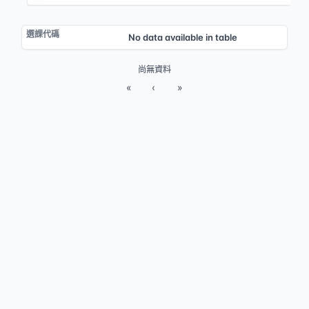
No data available in table
尚無資料
«
‹
»