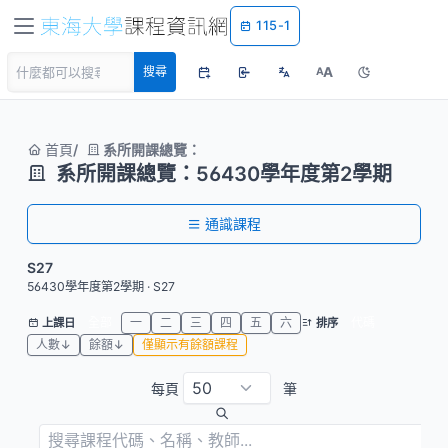
115-1
A
搜尋
A
首頁
系所開課總覽：
系所開課總覽：56430學年度第2學期
通識課程
S27
56430學年度第2學期 · S27
全部
一
二
三
四
五
六
代碼
上課日
排序
人數↓
餘額↓
僅顯示有餘額課程
每頁
筆