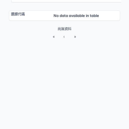
No data available in table
尚無資料
«
‹
»