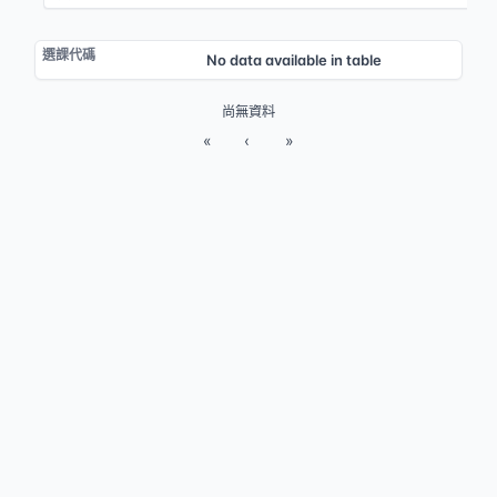
No data available in table
尚無資料
«
‹
»