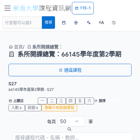
115-1
A
搜尋
A
首頁
系所開課總覽：
系所開課總覽：66145學年度第2學期
通識課程
S27
66145學年度第2學期 · S27
全部
一
二
三
四
五
六
代碼
上課日
排序
人數↓
餘額↓
僅顯示有餘額課程
每頁
筆