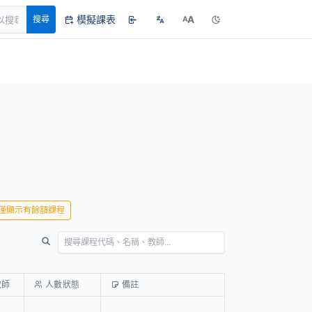
模擬課表
A
搜尋
A
僅顯示有餘額課程
教師
人數狀態
備註