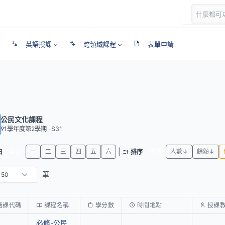
英語授課
跨領域課程
表單申請
公民文化課程
91學年度第2學期 · S31
|
全部
一
二
三
四
五
六
代碼
人數↓
餘額↓
日
排序
筆
選課代碼
課程名稱
學分數
時間地點
授課
必修-公民