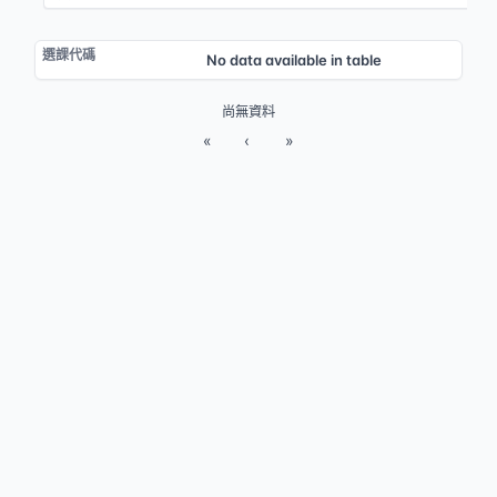
No data available in table
尚無資料
«
‹
»