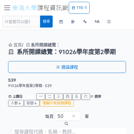
115-1
A
搜尋
A
首頁
系所開課總覽：
系所開課總覽：91026學年度第2學期
通識課程
S39
91026學年度第2學期 · S39
全部
一
二
三
四
五
六
代碼
上課日
排序
人數↓
餘額↓
僅顯示有餘額課程
每頁
筆