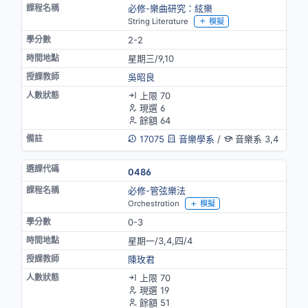
必修-樂曲研究：絃樂
String Literature
模擬
2-2
星期三/9,10
吳昭良
上限 70
現選 6
餘額 64
17075
音樂學系
/
音樂系 3,4
0486
必修-管弦樂法
Orchestration
模擬
0-3
星期一/3,4,四/4
陳玫君
上限 70
現選 19
餘額 51