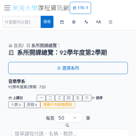
115-1
A
搜尋
A
首頁
系所開課總覽：
系所開課總覽：92學年度第2學期
選擇系所
音樂學系
92學年度第2學期 · 720
全部
一
二
三
四
五
六
代碼
上課日
排序
人數↓
餘額↓
僅顯示有餘額課程
每頁
筆