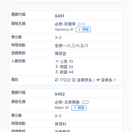
0451
必修-和聲學（一）
Harmony (I)
模擬
3-3
星期一/2,三/4,五/3
陳英宜
上限 70
現選 26
餘額 44
17222
音樂學系
/
音樂系 1
0452
必修-主修樂器（二）
Major (II)
模擬
0-3
無資料
音樂教師