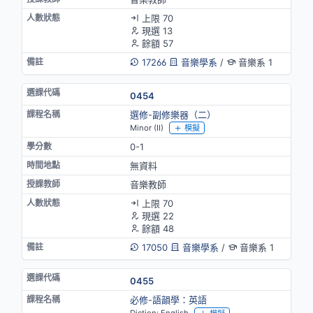
上限 70
現選 13
餘額 57
17266
音樂學系
/
音樂系 1
0454
選修-副修樂器（二）
Minor (II)
模擬
0-1
無資料
音樂教師
上限 70
現選 22
餘額 48
17050
音樂學系
/
音樂系 1
0455
必修-語韻學：英語