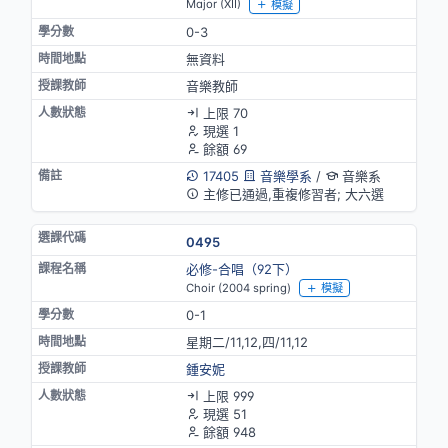
Major (XII)
模擬
0-3
無資料
音樂教師
上限 70
現選 1
餘額 69
17405
音樂學系
/
音樂系
主修已通過,重複修習者; 大六選
0495
必修-合唱（92下）
Choir (2004 spring)
模擬
0-1
星期二/11,12,四/11,12
鍾安妮
上限 999
現選 51
餘額 948