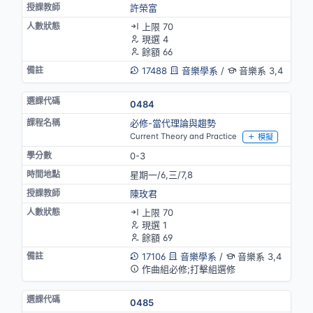
許榮富
上限 70
現選 4
餘額 66
17488
音樂學系
/
音樂系 3,4
0484
必修-當代理論與趨勢
Current Theory and Practice
模擬
0-3
星期一/6,三/7,8
陳玫君
上限 70
現選 1
餘額 69
17106
音樂學系
/
音樂系 3,4
作曲組必修;打擊組選修
0485