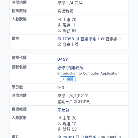
星期一/4,四/4
音樂教師
上限 70
現選 11
餘額 59
17058
音樂學系
/
音樂系 1
分班上課
0459
必修-資訊教育
Introduction to Computer Application
模擬
0-3
星期一/6,7[E213]
星期三/1,2[ST019]
朱允執
上限 70
現選 17
餘額 53
28001
音樂學系
/
音樂系 1