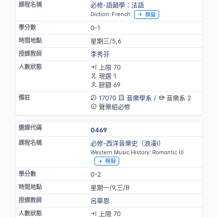
必修-語韻學：法語
Diction: French
模擬
0-1
星期三/5,6
李秀芬
上限 70
現選 1
餘額 69
17070
音樂學系
/
音樂系 2
聲樂組必修
0469
必修-西洋音樂史（浪漫I）
Western Music History: Romantic (I)
模擬
0-2
星期一/9,三/B
呂華恩
上限 70