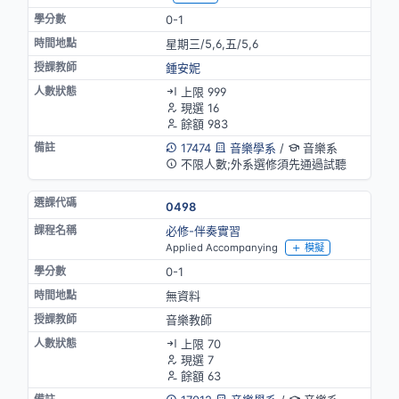
0-1
星期三/5,6,五/5,6
鍾安妮
上限 999
現選 16
餘額 983
17474
音樂學系
/
音樂系
不限人數;外系選修須先通過試聽
0498
必修-伴奏實習
Applied Accompanying
模擬
0-1
無資料
音樂教師
上限 70
現選 7
餘額 63