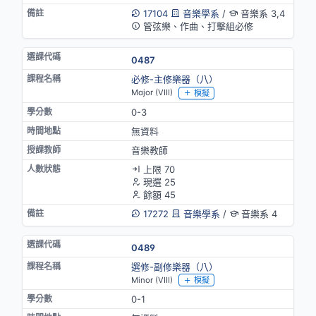
17104
音樂學系
/
音樂系 3,4
管弦樂、作曲、打擊組必修
0487
必修-主修樂器（八）
Major (VIII)
模擬
0-3
無資料
音樂教師
上限 70
現選 25
餘額 45
17272
音樂學系
/
音樂系 4
0489
選修-副修樂器（八）
Minor (VIII)
模擬
0-1