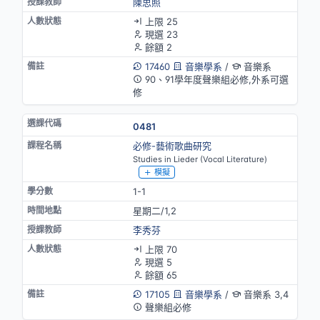
陳思照
上限 25
現選 23
餘額 2
17460
音樂學系
/
音樂系
90、91學年度聲樂組必修,外系可選
修
0481
必修-藝術歌曲研究
Studies in Lieder (Vocal Literature)
模擬
1-1
星期二/1,2
李秀芬
上限 70
現選 5
餘額 65
17105
音樂學系
/
音樂系 3,4
聲樂組必修