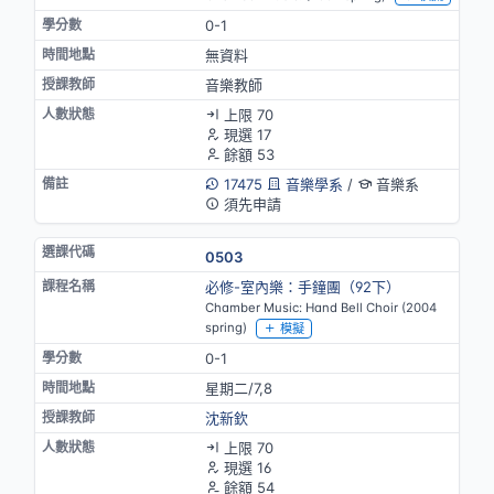
0-1
無資料
音樂教師
上限 70
現選 17
餘額 53
17475
音樂學系
/
音樂系
須先申請
0503
必修-室內樂：手鐘團（92下）
Chamber Music: Hand Bell Choir (2004
spring)
模擬
0-1
星期二/7,8
沈新欽
上限 70
現選 16
餘額 54