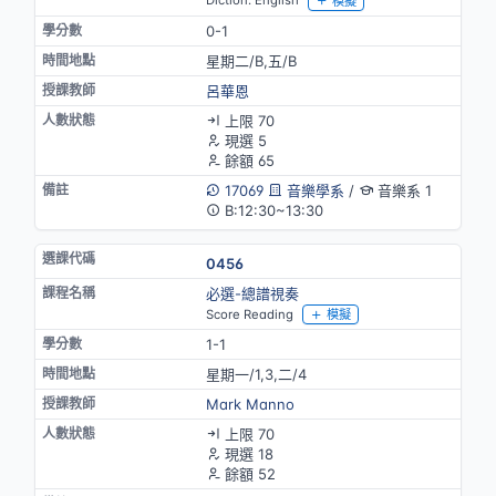
Diction: English
模擬
0-1
星期二/B,五/B
呂華恩
上限 70
現選 5
餘額 65
17069
音樂學系
/
音樂系 1
B:12:30~13:30
0456
必選-總譜視奏
Score Reading
模擬
1-1
星期一/1,3,二/4
Mark Manno
上限 70
現選 18
餘額 52