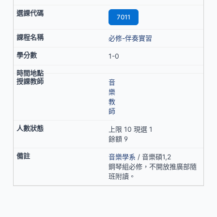
7011
必修-伴奏實習
1-0
音
樂
教
師
上限 10 現選 1
餘額 9
音樂學系
/ 音樂碩1,2
鋼琴組必修，不開放推廣部隨
班附讀。