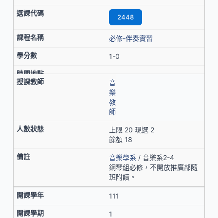
2448
必修-伴奏實習
1-0
音
樂
教
師
上限 20 現選 2
餘額 18
音樂學系
/ 音樂系2-4
鋼琴組必修，不開放推廣部隨
班附讀。
111
1