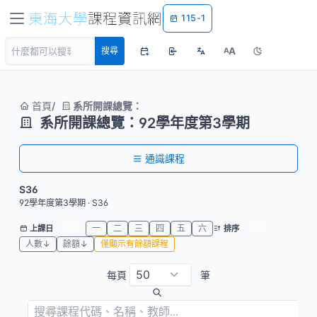
115-1
A
搜尋
A
首頁
系所開課總覽：
系所開課總覽：92學年度第3學期
通識課程
S36
92學年度第3學期 · S36
全部
一
二
三
四
五
六
代碼
上課日
排序
人數↓
餘額↓
僅顯示有餘額課程
每頁
筆