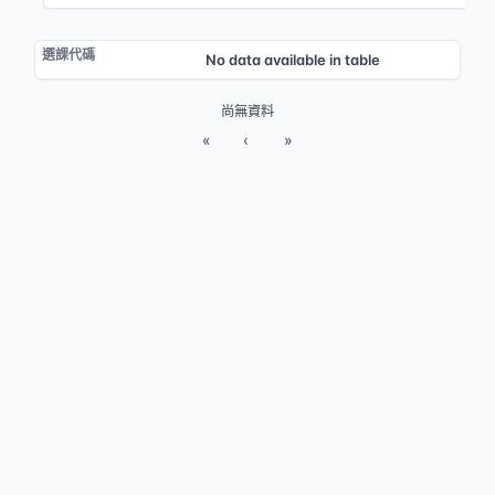
No data available in table
尚無資料
«
‹
»