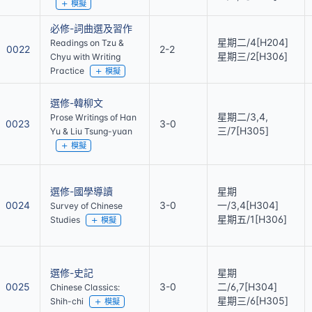
模擬
必修-詞曲選及習作
星期二/4[H204]
Readings on Tzu &
0022
2-2
星期三/2[H306]
Chyu with Writing
Practice
模擬
選修-韓柳文
星期二/3,4,
Prose Writings of Han
0023
3-0
三/7[H305]
Yu & Liu Tsung-yuan
模擬
選修-國學導讀
星期
0024
3-0
一/3,4[H304]
Survey of Chinese
星期五/1[H306]
Studies
模擬
選修-史記
星期
0025
3-0
二/6,7[H304]
Chinese Classics:
星期三/6[H305]
Shih-chi
模擬