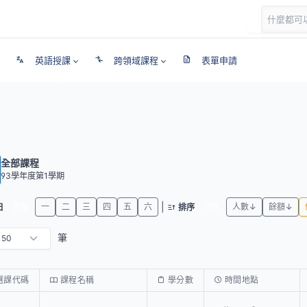
英語授課
跨領域課程
表單申請
全部課程
93學年度第1學期
|
全部
一
二
三
四
五
六
代碼
人數↓
餘額↓
日
排序
筆
選課代碼
課程名稱
學分數
時間地點