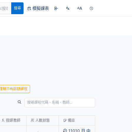
模擬課表
A
搜尋
A
僅顯示有餘額課程
授課教師
人數狀態
備註
11010
中