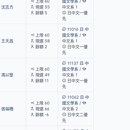
上限 60
國文學系
/
沈志方
現選 55
中文系 1
餘額 5
日中文一優
先
11016
中
上限 60
國文學系
/
王天昌
現選 58
中文系 1
餘額 2
日中文一優
先
11137
中
上限 60
國文學系
/
馮以堅
現選 49
中文系 1
餘額 11
日中文一優
先
11062
中
上限 60
國文學系
/
張端穗
現選 66
中文系 2
餘額 -6
日中文二優
先