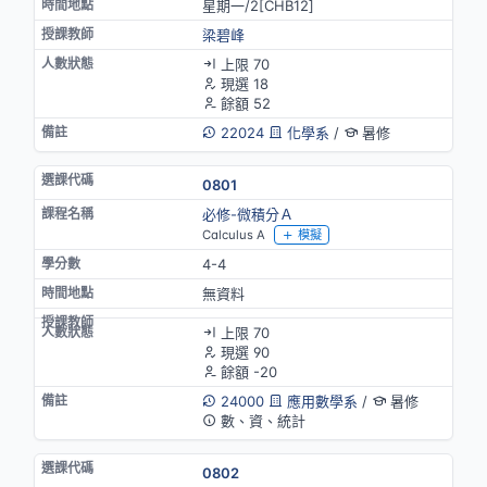
星期一/2[CHB12]
梁碧峰
上限 70
現選 18
餘額 52
22024
化學系
/
暑修
0801
必修-微積分Ａ
Calculus A
模擬
4-4
無資料
上限 70
現選 90
餘額 -20
24000
應用數學系
/
暑修
數、資、統計
0802