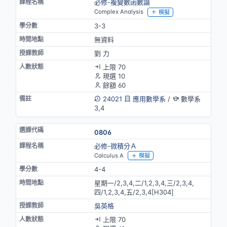
必修-複變數函數論
Complex Analysis
模擬
3-3
無資料
劉 力
上限 70
現選 10
餘額 60
24021
應用數學系
/
數學系
3,4
0806
必修-微積分Ａ
Calculus A
模擬
4-4
星期一/2,3,4,二/1,2,3,4,三/2,3,4,
四/1,2,3,4,五/2,3,4[H304]
吳英格
上限 70