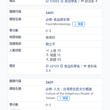
53065
政治學系
/
政治系 4
2401
必修-食品微生物
Food Microbiology
模擬
0-3
無資料
閻立平
上限 70
現選 15
餘額 55
62125
食品科學系
/
食科系
3,4
2601
必修-人文：台灣原住民文化概論
Culture of the Indigenous People of
Taiwan
模擬
0-2