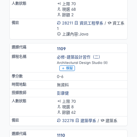
上限 70
現選 68
餘額 2
28211
資訊工程學系
/
資工系
1
上課內容:Java
1109
必修-建築設計習作（二）
Architectural Design Studio (II)
模擬
0-6
無資料
彭康健
上限 70
現選 8
餘額 62
32278
建築學系
/
建築系
1110