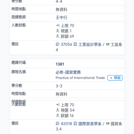
4-4
無資料
王中行
上限 70
現選 1
餘額 69
37056
工業設計學系
/
工設系
4
1381
必修-國貿實務
Practice of International Trade
模擬
3-3
無資料
上限 70
現選 54
餘額 16
42018
國際貿易學系
/
國貿系
3,4