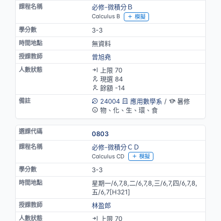
必修-微積分Ｂ
Calculus B
模擬
3-3
無資料
曾旭堯
上限 70
現選 84
餘額 -14
24004
應用數學系
/
暑修
物、化、生、環、食
0803
必修-微積分ＣＤ
Calculus CD
模擬
3-3
星期一/6,7,8,二/6,7,8,三/6,7,四/6,7,8,
五/6,7[H321]
林盈郎
上限 70