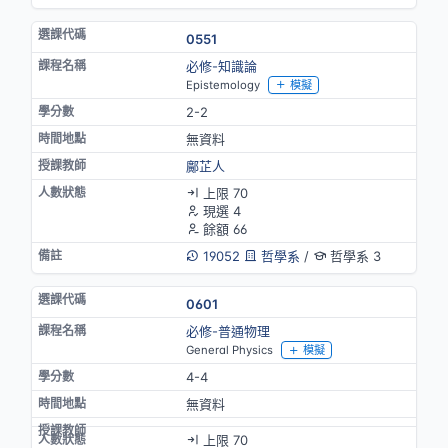
0551
必修-知識論
Epistemology
模擬
2-2
無資料
鄺芷人
上限 70
現選 4
餘額 66
19052
哲學系
/
哲學系 3
0601
必修-普通物理
General Physics
模擬
4-4
無資料
上限 70