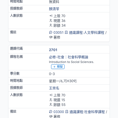
無資料
顏清苓
上限 70
現選 36
餘額 34
03051
通識課程:人文學科課程
/
暑修
2701
必修-社會：社會科學概論
Introduction to Social Sciences.
模擬
0-3
星期一/6,7[H309]
王崇名
上限 70
現選 15
餘額 55
03300
通識課程:社會科學課程
/
暑修