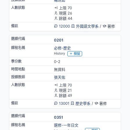
楊琇茹
上限 70
現選 26
餘額 44
12000
外國語文學系
/
暑修
0201
必修-歷史
History
模擬
0-2
無資料
張天佑
上限 70
現選 21
餘額 49
13001
歷史學系
/
暑修
0351
選修-一年日文