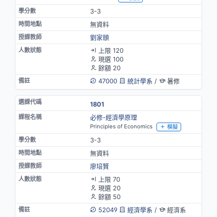
3-3
無資料
劉家頤
上限 120
現選 100
餘額 20
47000
統計學系
/
暑修
1801
必修-經濟學原理
Principles of Economics
模擬
3-3
無資料
廖培賢
上限 70
現選 20
餘額 50
52049
經濟學系
/
經濟系