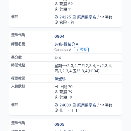
現選 59
餘額 11
24225
應用數學系
/
暑修
管院、經
0804
必修-微積分Ａ
Calculus A
模擬
4-4
星期一/2,3,4,二/1,2,3,4,三/2,3,4,
四/1,2,3,4,五/2,3,4[H104]
陳淑珍
上限 70
現選 79
餘額 -9
24000
應用數學系
/
暑修
化工、工工
0805