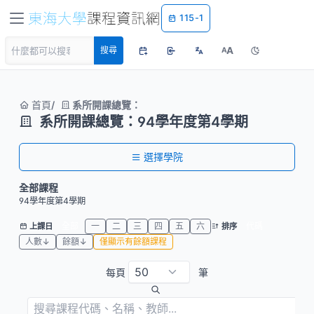
115-1
A
搜尋
A
首頁
系所開課總覽：
系所開課總覽：94學年度第4學期
選擇學院
全部課程
94學年度第4學期
全部
一
二
三
四
五
六
代碼
上課日
排序
人數↓
餘額↓
僅顯示有餘額課程
每頁
筆