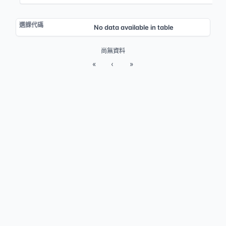
No data available in table
尚無資料
«
‹
»