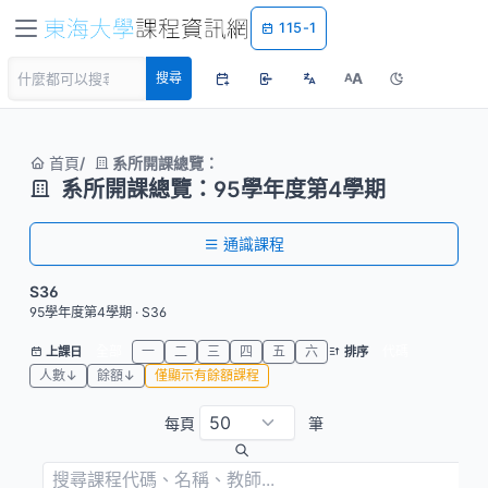
115-1
A
搜尋
A
首頁
系所開課總覽：
系所開課總覽：95學年度第4學期
通識課程
S36
95學年度第4學期 · S36
全部
一
二
三
四
五
六
代碼
上課日
排序
人數↓
餘額↓
僅顯示有餘額課程
每頁
筆