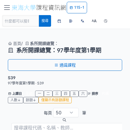
115-1
A
搜尋
A
首頁
系所開課總覽：
系所開課總覽：97學年度第1學期
通識課程
S39
97學年度第1學期 · S39
全部
一
二
三
四
五
六
代碼
上課日
排序
人數↓
餘額↓
僅顯示有餘額課程
每頁
筆