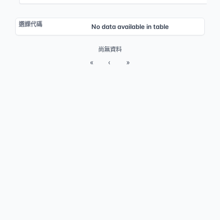
No data available in table
尚無資料
«
‹
»