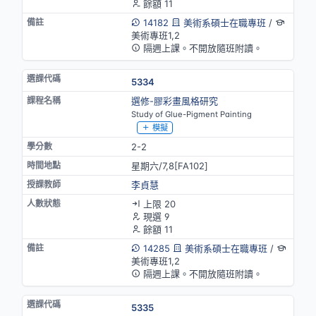
餘額 11
14182
美術系碩士在職專班
/
美術專班1,2
隔週上課。不開放隨班附讀。
5334
選修-膠彩畫風格研究
Study of Glue-Pigment Painting
模擬
2-2
星期六/7,8[FA102]
李貞慧
上限 20
現選 9
餘額 11
14285
美術系碩士在職專班
/
美術專班1,2
隔週上課。不開放隨班附讀。
5335