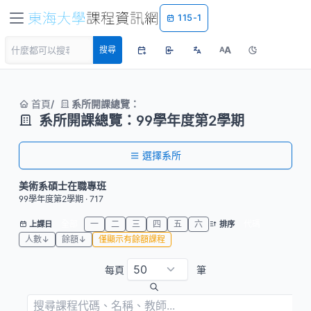
115-1
A
搜尋
A
首頁
系所開課總覽：
系所開課總覽：99學年度第2學期
選擇系所
美術系碩士在職專班
99學年度第2學期 · 717
全部
一
二
三
四
五
六
代碼
上課日
排序
人數↓
餘額↓
僅顯示有餘額課程
每頁
筆