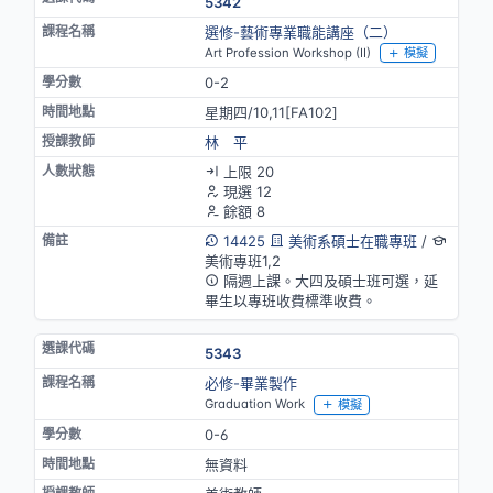
5342
選修-藝術專業職能講座（二）
Art Profession Workshop (II)
模擬
0-2
星期四/10,11[FA102]
林 平
上限 20
現選 12
餘額 8
14425
美術系碩士在職專班
/
美術專班1,2
隔週上課。大四及碩士班可選，延
畢生以專班收費標準收費。
5343
必修-畢業製作
Graduation Work
模擬
0-6
無資料