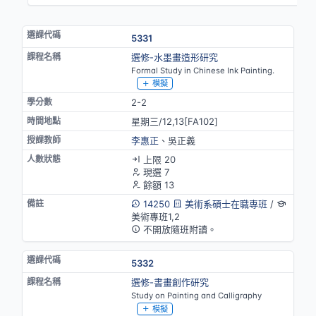
5331
選修-水墨畫造形研究
Formal Study in Chinese Ink Painting.
模擬
2-2
星期三/12,13[FA102]
李惠正
、吳正義
上限 20
現選 7
餘額 13
14250
美術系碩士在職專班
/
美術專班1,2
不開放隨班附讀。
5332
選修-書畫創作研究
Study on Painting and Calligraphy
模擬