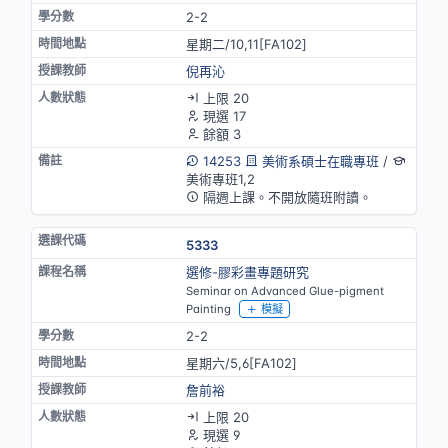
2-2
星期二/10,11[FA102]
倪再沁
上限 20
現選 17
餘額 3
14253
美術系碩士在職專班
/
美術專班1,2
隔週上課。不開放隨班附讀。
5333
選修-膠彩畫專題研究
Seminar on Advanced Glue-pigment
Painting
模擬
2-2
星期六/5,6[FA102]
詹前裕
上限 20
現選 9