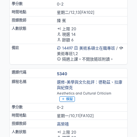
0-2
星期二/12,13[FA102]
陳 蕉
上限 20
現選 14
餘額 6
14497
美術系碩士在職專班
/
美術專班1,2
隔週上課。不開放隨班附讀。
5340
選修-美學與文化批評：德勒茲、拉康
與紀傑克
Aesthetics and Cultural Criticism
模擬
0-2
星期一/10,11[FA102]
高榮禧
上限 20