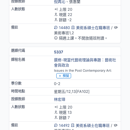
倪再沁
、張惠蘭
上限 20
現選 22
餘額 -2
14480
美術系碩士在職專班
/
美術專班1,2
隔週上課。不開放隨班附讀。
5337
選修-現當代藝術理論與專題：藝術社
會與政治
Issues in the Post Contemporary Art:
模擬
0-2
星期五/12,13[FA102]
林宏璋
上限 20
現選 13
餘額 7
14492
美術系碩士在職專班
/