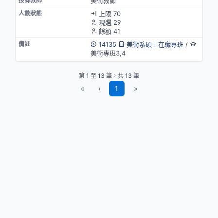
美術教師
上限 70
現選 29
餘額 41
14135
美術系碩士在職專班
/
美術專班3,4
第 1 至 13 筆，共 13 筆
«
‹
1
»