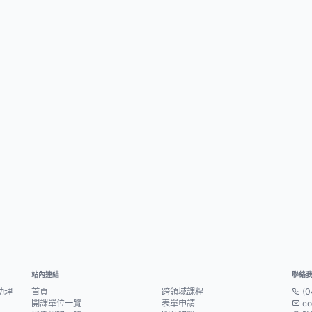
站內連結
聯絡
助理
首頁
跨領域課程
(0
開課單位一覽
表單申請
co