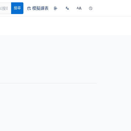
模擬課表
A
搜尋
A