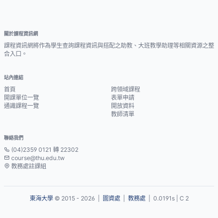
關於課程資訊網
課程資訊網將作為學生查詢課程資訊與搭配之助教、大班教學助理等相關資源之整
合入口。
站內連結
首頁
跨領域課程
開課單位一覽
表單申請
通識課程一覽
開放資料
教師清單
聯絡我們
(04)2359 0121 轉 22302
course@thu.edu.tw
教務處註課組
東海大學
© 2015 - 2026 |
圖資處
|
教務處
| 0.0191s | C 2